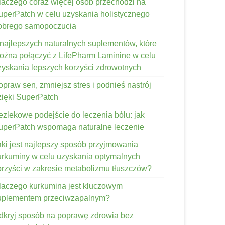
laczego coraz więcej osób przechodzi na
uperPatch w celu uzyskania holistycznego
obrego samopoczucia
 najlepszych naturalnych suplementów, które
ożna połączyć z LifePharm Laminine w celu
zyskania lepszych korzyści zdrowotnych
opraw sen, zmniejsz stres i podnieś nastrój
zięki SuperPatch
ezlekowe podejście do leczenia bólu: jak
uperPatch wspomaga naturalne leczenie
aki jest najlepszy sposób przyjmowania
urkuminy w celu uzyskania optymalnych
orzyści w zakresie metabolizmu tłuszczów?
laczego kurkumina jest kluczowym
uplementem przeciwzapalnym?
dkryj sposób na poprawę zdrowia bez