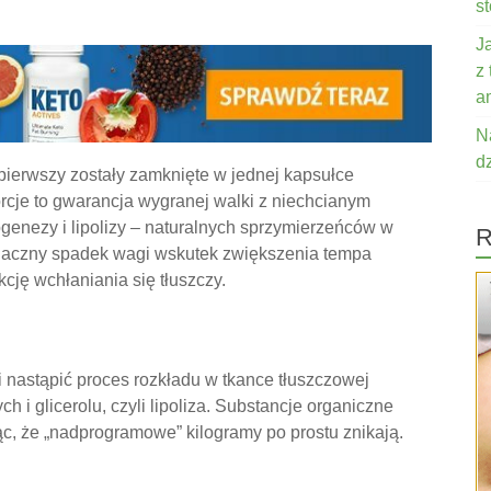
s
J
z
a
N
d
pierwszy zostały zamknięte w jednej kapsułce
orcje to gwarancja wygranej walki z niechcianym
genezy i lipolizy – naturalnych sprzymierzeńców w
R
naczny spadek wagi wskutek zwiększenia tempa
cję wchłaniania się tłuszczy.
i nastąpić proces rozkładu w tkance tłuszczowej
i glicerolu, czyli lipoliza. Substancje organiczne
ąc, że „nadprogramowe” kilogramy po prostu znikają.