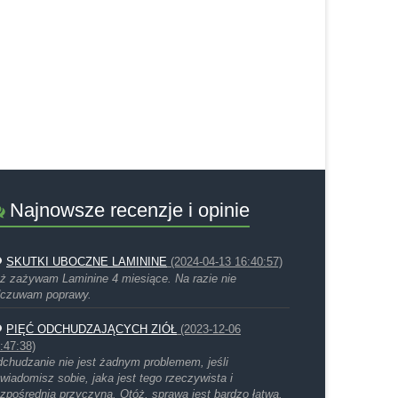
Najnowsze recenzje i opinie
SKUTKI UBOCZNE LAMININE
(2024-04-13 16:40:57)
ż zażywam Laminine 4 miesiące. Na razie nie
czuwam poprawy.
PIĘĆ ODCHUDZAJĄCYCH ZIÓŁ
(2023-12-06
:47:38)
chudzanie nie jest żadnym problemem, jeśli
wiadomisz sobie, jaka jest tego rzeczywista i
zpośrednia przyczyna. Otóż, sprawa jest bardzo łatwa.