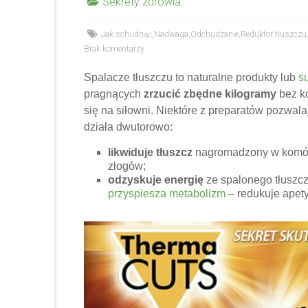
Sekrety zdrowia
Jak schudnąć
,
Nadwaga
,
Odchudzanie
,
Reduktor tłuszczu
Brak komentarzy
Spalacze tłuszczu to naturalne produkty lub
s
pragnących
zrzucić zbędne kilogramy
bez ko
się na siłowni. Niektóre z preparatów pozwala
działa dwutorowo:
likwiduje tłuszcz
nagromadzony w komórka
złogów;
odzyskuje energię
ze spalonego tłuszcz
przyspiesza metabolizm
– redukuje apety