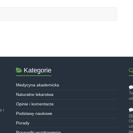
Kategorie
Medycyna akademicka
Te
Naturalne lekarstwa
od
Opinie i komentarze
 i
Podstawy naukowe
06
Od
Porady
uś
be
Przypadki wyzdrowienia