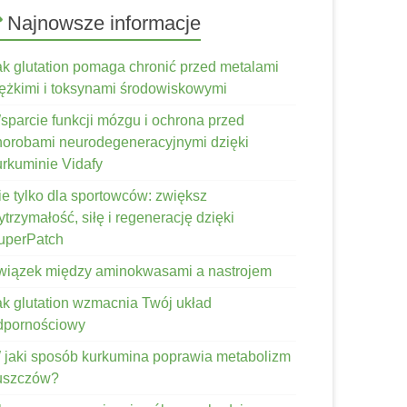
Najnowsze informacje
ak glutation pomaga chronić przed metalami
iężkimi i toksynami środowiskowymi
sparcie funkcji mózgu i ochrona przed
horobami neurodegeneracyjnymi dzięki
urkuminie Vidafy
ie tylko dla sportowców: zwiększ
trzymałość, siłę i regenerację dzięki
uperPatch
wiązek między aminokwasami a nastrojem
ak glutation wzmacnia Twój układ
dpornościowy
 jaki sposób kurkumina poprawia metabolizm
łuszczów?