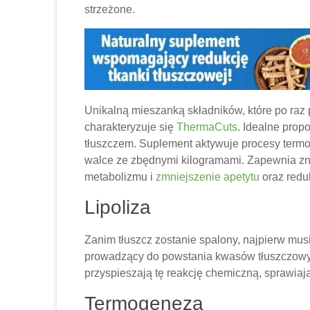
strzeżone.
Unikalną mieszanką składników, które po raz 
charakteryzuje się
ThermaCuts
. Idealne prop
tłuszczem. Suplement aktywuje procesy termo
walce ze zbędnymi kilogramami. Zapewnia z
metabolizmu i
zmniejszenie apetytu
oraz reduk
Lipoliza
Zanim tłuszcz zostanie spalony, najpierw mus
prowadzący do powstania kwasów tłuszczowych 
przyspieszają tę reakcję chemiczną, sprawiaj
Termogeneza