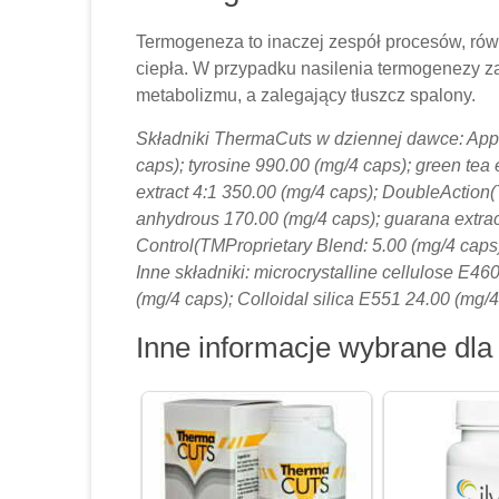
Termogeneza to inaczej zespół procesów, rów
ciepła. W przypadku nasilenia termogenezy z
metabolizmu, a zalegający tłuszcz spalony.
Składniki ThermaCuts w dziennej dawce: Appe
caps); tyrosine 990.00 (mg/4 caps); green tea
extract 4:1 350.00 (mg/4 caps); DoubleAction(
anhydrous 170.00 (mg/4 caps); guarana extra
Control(TMProprietary Blend: 5.00 (mg/4 caps)
Inne składniki: microcrystalline cellulose E
(mg/4 caps); Colloidal silica E551 24.00 (mg/4
Inne informacje wybrane dla 