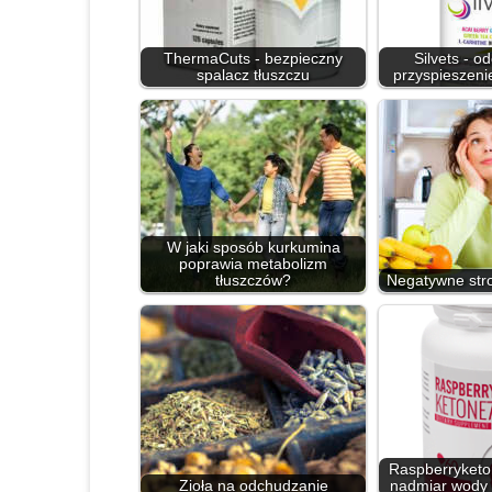
ThermaCuts - bezpieczny
Silvets - o
spalacz tłuszczu
przyspieszeni
W jaki sposób kurkumina
poprawia metabolizm
tłuszczów?
Negatywne stro
Raspberryketo
Zioła na odchudzanie
nadmiar wody