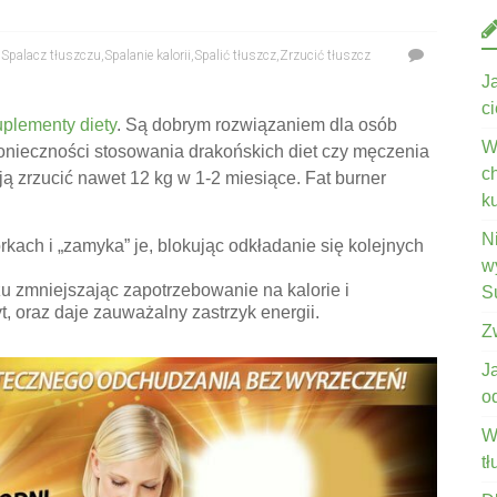
,
Spalacz tłuszczu
,
Spalanie kalorii
,
Spalić tłuszcz
,
Zrzucić tłuszcz
J
c
uplementy diety
. Są dobrym rozwiązaniem dla osób
W
nieczności stosowania drakońskich diet czy męczenia
c
ją zrzucić nawet 12 kg w 1-2 miesiące.
Fat burner
k
N
ch i „zamyka” je, blokując odkładanie się kolejnych
wy
u zmniejszając zapotrzebowanie na kalorie i
S
t, oraz daje zauważalny zastrzyk energii.
Z
J
o
W
t