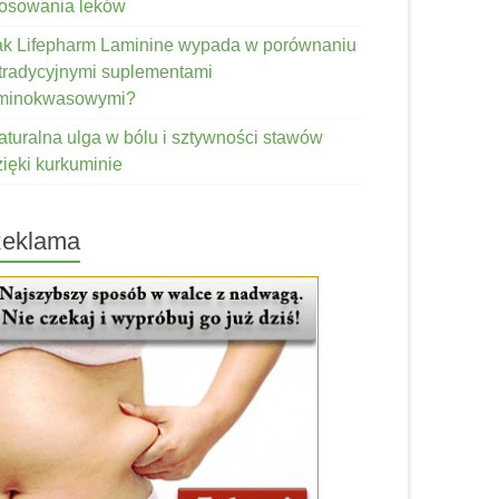
tosowania leków
ak Lifepharm Laminine wypada w porównaniu
 tradycyjnymi suplementami
minokwasowymi?
aturalna ulga w bólu i sztywności stawów
zięki kurkuminie
eklama