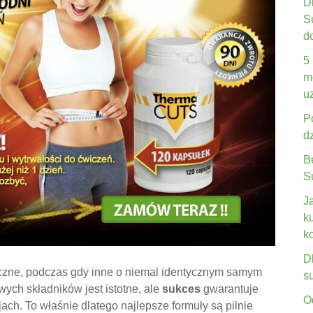
D
S
d
5
m
u
P
d
B
S
J
k
k
D
czne, podczas gdy inne o niemal identycznym samym
s
wych składników jest istotne, ale
sukces
gwarantuje
O
ach. To właśnie dlatego najlepsze formuły są pilnie