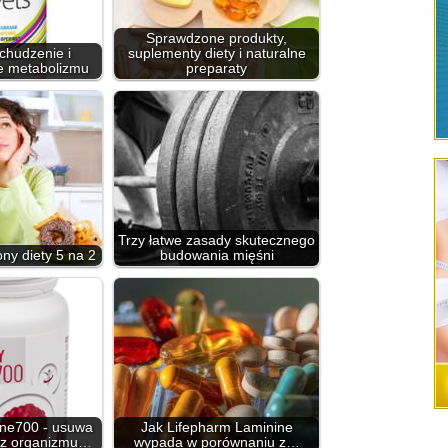
Sprawdzone produkty,
dchudzenie i
suplementy diety i naturalne
e metabolizmu
preparaty
Trzy łatwe zasady skutecznego
ny diety 5 na 2
budowania mięśni
ne700 - usuwa
Jak Lifepharm Laminine
 z organizmu…
wypada w porównaniu z…