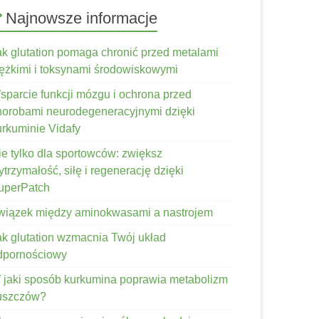
Najnowsze informacje
ak glutation pomaga chronić przed metalami
iężkimi i toksynami środowiskowymi
sparcie funkcji mózgu i ochrona przed
horobami neurodegeneracyjnymi dzięki
urkuminie Vidafy
ie tylko dla sportowców: zwiększ
trzymałość, siłę i regenerację dzięki
uperPatch
wiązek między aminokwasami a nastrojem
ak glutation wzmacnia Twój układ
dpornościowy
 jaki sposób kurkumina poprawia metabolizm
łuszczów?