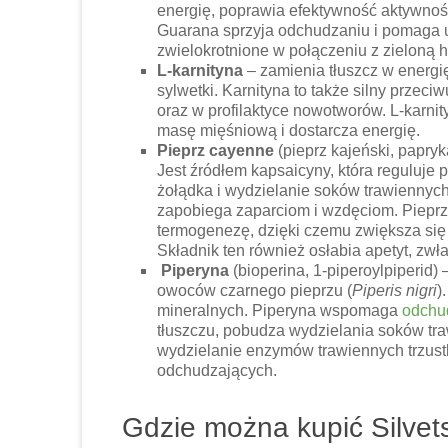
energię, poprawia efektywność aktywnośc
Guarana sprzyja odchudzaniu i pomaga ut
zwielokrotnione w połączeniu z zieloną h
L-karnityna
– zamienia tłuszcz w energi
sylwetki. Karnityna to także silny przeciw
oraz w profilaktyce nowotworów. L-karnit
masę mięśniową i dostarcza energię.
Pieprz cayenne
(pieprz kajeński, papry
Jest źródłem kapsaicyny, która reguluje
żołądka i wydzielanie soków trawiennych
zapobiega zaparciom i wzdęciom. Pieprz
termogenezę, dzięki czemu zwiększa się 
Składnik ten również osłabia apetyt, zwła
Piperyna
(bioperina, 1-piperoylpiperid)
owoców czarnego pieprzu (
Piperis nigri
)
mineralnych. Piperyna wspomaga
odchu
tłuszczu, pobudza wydzielania soków tra
wydzielanie enzymów trawiennych trzustk
odchudzających.
Gdzie można kupić Silvet