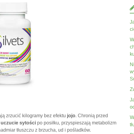
J
c
W
c
k
N
wy
S
Z
J
o
ją zrzucić kilogramy bez efektu
jojo
. Chronią przed
W
ą
uczucie sytości
po posiłku, przyspieszają metabolizm
t
admiar tłuszczu z brzucha, ud i pośladków.