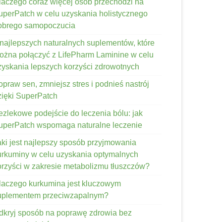
laczego coraz więcej osób przechodzi na
uperPatch w celu uzyskania holistycznego
obrego samopoczucia
 najlepszych naturalnych suplementów, które
ożna połączyć z LifePharm Laminine w celu
zyskania lepszych korzyści zdrowotnych
opraw sen, zmniejsz stres i podnieś nastrój
zięki SuperPatch
ezlekowe podejście do leczenia bólu: jak
uperPatch wspomaga naturalne leczenie
aki jest najlepszy sposób przyjmowania
urkuminy w celu uzyskania optymalnych
orzyści w zakresie metabolizmu tłuszczów?
laczego kurkumina jest kluczowym
uplementem przeciwzapalnym?
dkryj sposób na poprawę zdrowia bez