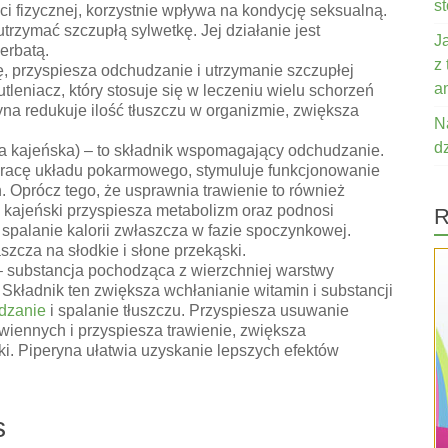
s
i fizycznej, korzystnie wpływa na kondycję seksualną.
rzymać szczupłą sylwetkę. Jej działanie jest
J
erbatą.
z
ę, przyspiesza odchudzanie i utrzymanie szczupłej
a
utleniacz, który stosuje się w leczeniu wielu schorzeń
yna redukuje ilość tłuszczu w organizmie, zwiększa
N
d
ka kajeńska) – to składnik wspomagający odchudzanie.
 pracę układu pokarmowego, stymuluje funkcjonowanie
. Oprócz tego, że usprawnia trawienie to również
 kajeński przyspiesza metabolizm oraz podnosi
R
spalanie kalorii zwłaszcza w fazie spoczynkowej.
szcza na słodkie i słone przekąski.
 – substancja pochodząca z wierzchniej warstwy
. Składnik ten zwiększa wchłanianie witamin i substancji
dzanie
i spalanie tłuszczu. Przyspiesza usuwanie
wiennych i przyspiesza trawienie, zwiększa
i. Piperyna ułatwia uzyskanie lepszych efektów
s