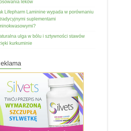
tosowania leków
ak Lifepharm Laminine wypada w porównaniu
 tradycyjnymi suplementami
minokwasowymi?
aturalna ulga w bólu i sztywności stawów
zięki kurkuminie
eklama