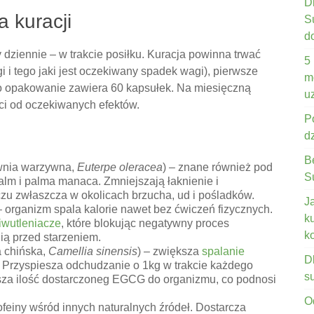
D
 kuracji
S
d
 dziennie – w trakcie posiłku. Kuracja powinna trwać
5
i tego jaki jest oczekiwany spadek wagi), pierwsze
m
no opakowanie zawiera 60 kapsułek. Na miesięczną
u
ci od oczekiwanych efektów.
P
d
B
wnia warzywna,
Euterpe oleracea
) – znane również pod
S
lm i palma manaca. Zmniejszają łaknienie i
czu zwłaszcza w okolicach brzucha, ud i pośladków.
J
rganizm spala kalorie nawet bez ćwiczeń fizycznych.
k
iwutleniacze
, które blokując negatywny proces
k
ią przed starzeniem.
a chińska,
Camellia sinensis
) – zwiększa
spalanie
D
. Przyspiesza odchudzanie o 1kg w trakcie każdego
s
sza ilość dostarczoneg EGCG do organizmu, co podnosi
O
feiny wśród innych naturalnych źródeł. Dostarcza