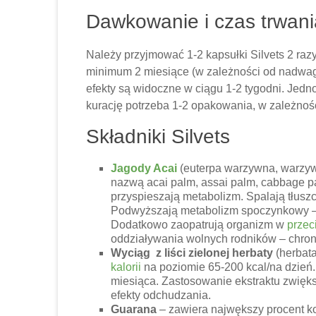
Dawkowanie i czas trwania
Należy przyjmować 1-2 kapsułki Silvets 2 razy
minimum 2 miesiące (w zależności od nadwagi 
efekty są widoczne w ciągu 1-2 tygodni. Jed
kurację potrzeba 1-2 opakowania, w zależnoś
Składniki Silvets
Jagody Acai
(euterpa warzywna, warzy
nazwą acai palm, assai palm, cabbage pa
przyspieszają metabolizm. Spalają tłusz
Podwyższają metabolizm spoczynkowy – o
Dodatkowo zaopatrują organizm w
przec
oddziaływania wolnych rodników – chron
Wyciąg z liści zielonej herbaty
(herbat
kalorii
na poziomie 65-200 kcal/na dzień
miesiąca. Zastosowanie ekstraktu zwięk
efekty odchudzania.
Guarana
– zawiera najwększy procent ko