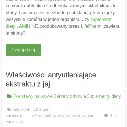
komórek nabłonka i śródbłonka z innymi składnikami tej
błony. Laminina jest niezbędną substancją, która łączy
wszystkie komórki w jeden organizm. Czy
suplement
diety
LAMININE
, produkowany przez
LifePharm
, zawiera
lamininę?
Czytaj dalej
Właściwości antyutleniające
ekstraktu z jaj
Podstawy naukowe
,
Sekrety zdrowia
,
Suplementy diety
Antyoksydanty
,
Działanie
Laminine
,
Laminine
,
Przeciwutleniacze
,
Właściwości Laminine
Brak
komentarzy