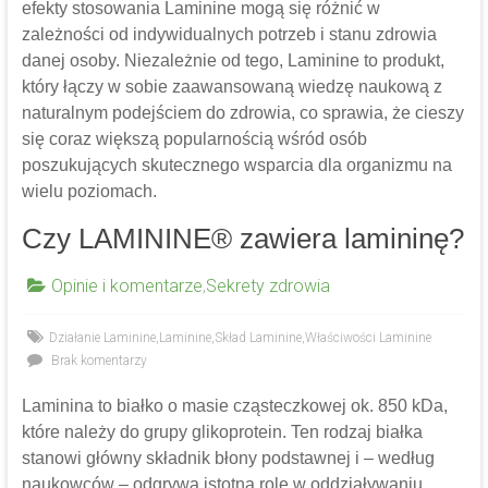
efekty stosowania Laminine mogą się różnić w
zależności od indywidualnych potrzeb i stanu zdrowia
danej osoby. Niezależnie od tego, Laminine to produkt,
który łączy w sobie zaawansowaną wiedzę naukową z
naturalnym podejściem do zdrowia, co sprawia, że cieszy
się coraz większą popularnością wśród osób
poszukujących skutecznego wsparcia dla organizmu na
wielu poziomach.
Czy LAMININE® zawiera lamininę?
Opinie i komentarze
,
Sekrety zdrowia
Działanie Laminine
,
Laminine
,
Skład Laminine
,
Właściwości Laminine
Brak komentarzy
Laminina to białko o masie cząsteczkowej ok. 850 kDa,
które należy do grupy glikoprotein. Ten rodzaj białka
stanowi główny składnik błony podstawnej i – według
naukowców – odgrywa istotną rolę w oddziaływaniu