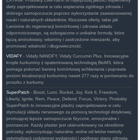
EXTRIM. Produkty LifePharm to najwyższej jakości suplementy
diety zaprojektowane w celu wspierania ogólnego zdrowia i
dobrego samopoczucia poprzez wykorzystanie zaawansowanej
nauki i naturalnych składników. Kluczowe oferty, takie jak
Laminine do regeneracji komórkowej i zdrowia układu
odpornościowego, są wzbogacone o unikalne formuły, które
łączą aminokwasy, witaminy i zastrzeżone mieszanki, aby
promować witalność i długowieczność.
VIDAFY
- Vidafy NANOFY, Vidafy Curcumin Plus. Innowacyjne
krople kurkuminy z opatentowaną technologią BioMS, która
pomaga pokonać barierę komórkową wchłaniania i poprawia
poziom bioabsorpcji kurkuminy nawet 277 razy w porównaniu do
proszku z kurkumy.
SuperPatch
- Boost, Lumi, Rocket, Joy, Kick It, Freedom,
Liberty, Ignite, Rem, Peace, Defend, Focus, Victory. Produkty
SuperPatch to innowacyjne plastry zaprojektowane w celu
stymulacji układu nerwowego za pomocą technologii dotykowej,
promującej lepsze samopoczucie fizyczne, emocjonalne i
poznawcze. Każdy plaster jest ukierunkowany na określone
potrzeby, wykorzystując naturalne, wolne od leków metody
optymalizacji codziennej wydajności i ogólnego stanu zdrowia.