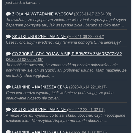
jest bardzo łatwa.…
ZIOŁA NA WYPADANIE WŁOSÓW
(2023-11-17 22:34:08)
Ja uważam, że najlepszym zielem na włosy jest zwyczajna pokrzywa.
Zaparzam pokrzywę tak, jak wszystkie zioła i bardzo szybko mam…
SKUTKI UBOCZNE LAMININE
(2023-11-09 23:00:47)
Cześć, chciałbym wiedzieć, czy laminina pomogła Ci na depresję?
CO ZROBIĆ, GDY POJAWIA SIĘ PIERWSZA ZMARSZCZKA?
(2023-03-02 06:57:08)
Ja osobiście uważam, że zmarszczki są oznaką dojrzałości i nie
powinniśmy się ich wstydzić, ani próbować usunąć. Mam nadzieję, że
nie każdy chce wyglądać,…
LAMININE – NAJNIŻSZA CENA
(2023-01-14 22:10:17)
Cena jest bardzo wysoka, jeśli weźmiesz pod uwagę, że jedno
opakowanie niczego nie zmieni.
SKUTKI UBOCZNE LAMININE
(2022-12-23 21:02:01)
A może ktoś mi wyjaśni, co to są skutki uboczne, czyli niepożądane
działanie leku. Na przykład Aspiryna ma skutki uboczne.…
LAMININE – NAJNIŻSZA CENA
(2022-10-01 08:30:56)