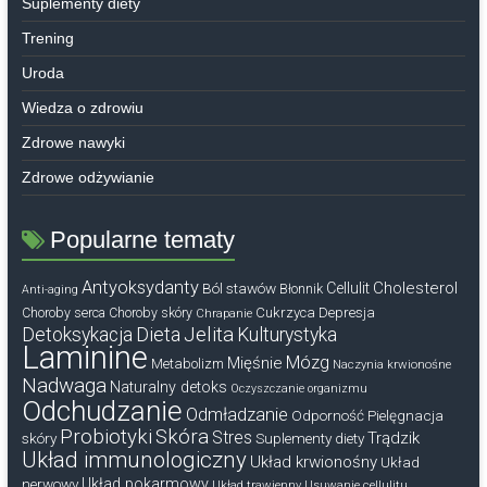
Suplementy diety
Trening
Uroda
Wiedza o zdrowiu
Zdrowe nawyki
Zdrowe odżywianie
Popularne tematy
Antyoksydanty
Cholesterol
Ból stawów
Cellulit
Błonnik
Anti-aging
Cukrzyca
Depresja
Choroby serca
Choroby skóry
Chrapanie
Dieta
Jelita
Detoksykacja
Kulturystyka
Laminine
Mózg
Mięśnie
Metabolizm
Naczynia krwionośne
Nadwaga
Naturalny detoks
Oczyszczanie organizmu
Odchudzanie
Odmładzanie
Odporność
Pielęgnacja
Probiotyki
Skóra
Stres
Trądzik
skóry
Suplementy diety
Układ immunologiczny
Układ krwionośny
Układ
nerwowy
Układ pokarmowy
Układ trawienny
Usuwanie cellulitu