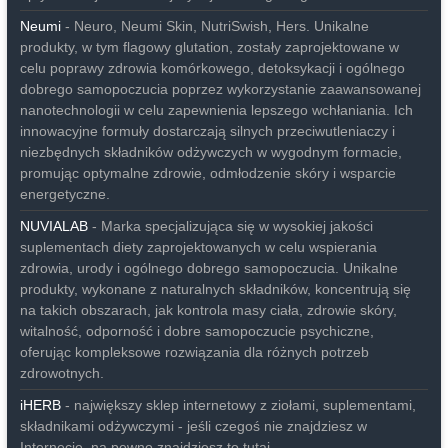
Neumi
- Neuro, Neumi Skin, NutriSwish, Hers. Unikalne
produkty, w tym flagowy glutation, zostały zaprojektowane w
celu poprawy zdrowia komórkowego, detoksykacji i ogólnego
dobrego samopoczucia poprzez wykorzystanie zaawansowanej
nanotechnologii w celu zapewnienia lepszego wchłaniania. Ich
innowacyjne formuły dostarczają silnych przeciwutleniaczy i
niezbędnych składników odżywczych w wygodnym formacie,
promując optymalne zdrowie, odmłodzenie skóry i wsparcie
energetyczne.
NUVIALAB
- Marka specjalizująca się w wysokiej jakości
suplementach diety zaprojektowanych w celu wspierania
zdrowia, urody i ogólnego dobrego samopoczucia. Unikalne
produkty, wykonane z naturalnych składników, koncentrują się
na takich obszarach, jak kontrola masy ciała, zdrowie skóry,
witalność, odporność i dobre samopoczucie psychiczne,
oferując kompleksowe rozwiązania dla różnych potrzeb
zdrowotnych.
iHERB
- największy sklep internetowy z ziołami, suplementami,
składnikami odżywczymi - jeśli czegoś nie znajdziesz w
Internecie, na pewno znajdziesz to tutaj…