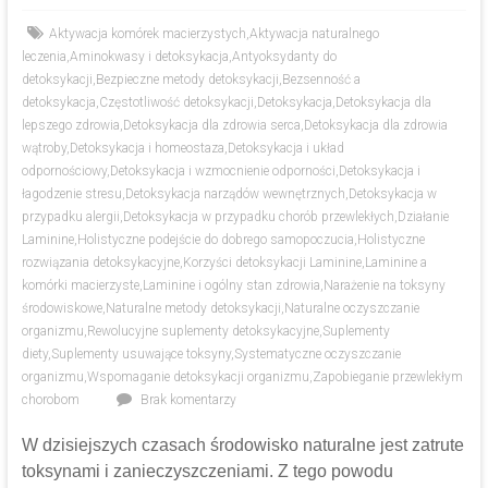
Aktywacja komórek macierzystych
,
Aktywacja naturalnego
leczenia
,
Aminokwasy i detoksykacja
,
Antyoksydanty do
detoksykacji
,
Bezpieczne metody detoksykacji
,
Bezsenność a
detoksykacja
,
Częstotliwość detoksykacji
,
Detoksykacja
,
Detoksykacja dla
lepszego zdrowia
,
Detoksykacja dla zdrowia serca
,
Detoksykacja dla zdrowia
wątroby
,
Detoksykacja i homeostaza
,
Detoksykacja i układ
odpornościowy
,
Detoksykacja i wzmocnienie odporności
,
Detoksykacja i
łagodzenie stresu
,
Detoksykacja narządów wewnętrznych
,
Detoksykacja w
przypadku alergii
,
Detoksykacja w przypadku chorób przewlekłych
,
Działanie
Laminine
,
Holistyczne podejście do dobrego samopoczucia
,
Holistyczne
rozwiązania detoksykacyjne
,
Korzyści detoksykacji Laminine
,
Laminine a
komórki macierzyste
,
Laminine i ogólny stan zdrowia
,
Narażenie na toksyny
środowiskowe
,
Naturalne metody detoksykacji
,
Naturalne oczyszczanie
organizmu
,
Rewolucyjne suplementy detoksykacyjne
,
Suplementy
diety
,
Suplementy usuwające toksyny
,
Systematyczne oczyszczanie
organizmu
,
Wspomaganie detoksykacji organizmu
,
Zapobieganie przewlekłym
chorobom
Brak komentarzy
W dzisiejszych czasach środowisko naturalne jest zatrute
toksynami i zanieczyszczeniami. Z tego powodu