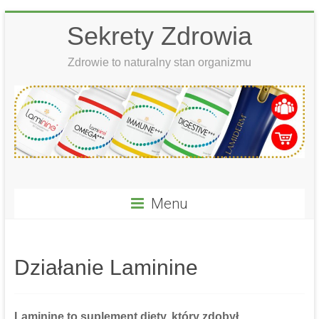
Skip
Sekrety Zdrowia
to
content
Zdrowie to naturalny stan organizmu
Menu
Działanie Laminine
Laminine to suplement diety, który zdobył