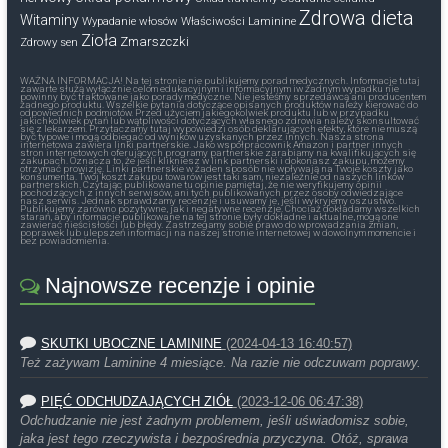
Zdrowa dieta
Witaminy
Wypadanie włosów
Właściwości Laminine
Zioła
Zmarszczki
Zdrowy sen
WAŻNA INFORMACJA! Na tej stronie nie publikujemy porad medycznych. Informacje tutaj
zawarte służą wyłącznie celom edukacyjnym i informacyjnym iw żadnym wypadku nie
powinny być traktowane jako porady medyczne. Nie jesteśmy sprzedawcą ani producentem
żadnego produktu. Wszelkie pytania dotyczące opisanych produktów należy kierować do
odpowiednich podmiotów. Przed użyciem jakiegokolwiek produktu lub w przypadku
jakichkolwiek pytań lub wątpliwości dotyczących własnego zdrowia należy skonsultować
się z lekarzem. Przytaczamy tutaj wypowiedzi osób deklarujących efekty, które nie muszą
być typowe i mogą odbiegać od wyników uzyskanych przez innych. Nasza strona
internetowa zawiera linki partnerskie. Jako współpracownik Amazon i partner innych
stron internetowych oferujących programy partnerskie zarabiamy na kwalifikujących się
zakupach. Oznacza to, że jeśli klikniesz w link partnerski i dokonasz zakupu, możemy
otrzymać prowizję. Linki partnerskie w żaden sposób nie wpływają na Twoje koszty jako
konsumenta. Twój koszt zakupu towarów jest taki sam, niezależnie od naszych linków
partnerskich. Czytając publikowane tu opinie pamiętaj, że nie weryfikujemy opinii
pochodzących z innych serwisów, ani tych publikowanych przez osoby odwiedzające
nasz serwis. Jednak sprawdzamy recenzje i usuwamy je, jeśli wykryjemy oszustwo.
Publikujemy zarówno pozytywne, jak i negatywne recenzje. Chociaż dokładamy wszelkich
starań, aby informacje publikowane na tej stronie były dokładne i aktualne, mogą one
zawierać nieścisłości lub błędy. Zastrzegamy sobie prawo do wprowadzania zmian,
poprawek lub ulepszeń informacji na naszej stronie internetowej w dowolnym momencie i
bez powiadomienia.
Najnowsze recenzje i opinie
SKUTKI UBOCZNE LAMININE
(2024-04-13 16:40:57)
Też zażywam Laminine 4 miesiące. Na razie nie odczuwam poprawy.
PIĘĆ ODCHUDZAJĄCYCH ZIÓŁ
(2023-12-06 06:47:38)
Odchudzanie nie jest żadnym problemem, jeśli uświadomisz sobie,
jaka jest tego rzeczywista i bezpośrednia przyczyna. Otóż, sprawa