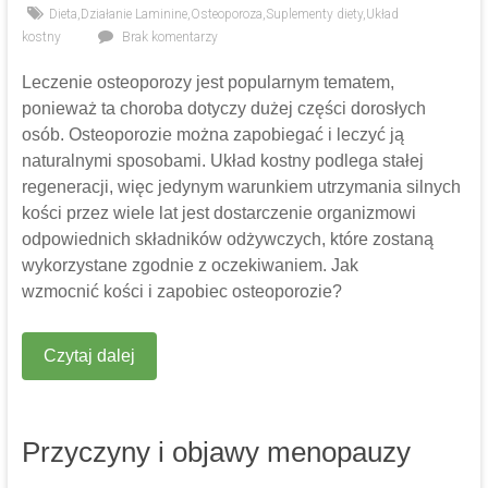
Dieta
,
Działanie Laminine
,
Osteoporoza
,
Suplementy diety
,
Układ
kostny
Brak komentarzy
Leczenie osteoporozy jest popularnym tematem,
ponieważ ta choroba dotyczy dużej części dorosłych
osób. Osteoporozie można zapobiegać i leczyć ją
naturalnymi sposobami. Układ kostny podlega stałej
regeneracji, więc jedynym warunkiem utrzymania silnych
kości przez wiele lat jest dostarczenie organizmowi
odpowiednich składników odżywczych, które zostaną
wykorzystane zgodnie z oczekiwaniem. Jak
wzmocnić kości i zapobiec osteoporozie?
Czytaj dalej
Przyczyny i objawy menopauzy