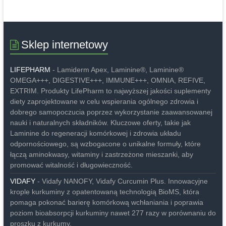
Sklep internetowy
LIFEPHARM
- Lamiderm Apex, Laminine®, Laminine®
OMEGA+++, DIGESTIVE+++, IMMUNE+++, OMNIA, REFIVE,
EXTRIM. Produkty LifePharm to najwyższej jakości suplementy
diety zaprojektowane w celu wspierania ogólnego zdrowia i
dobrego samopoczucia poprzez wykorzystanie zaawansowanej
nauki i naturalnych składników. Kluczowe oferty, takie jak
Laminine do regeneracji komórkowej i zdrowia układu
odpornościowego, są wzbogacone o unikalne formuły, które
łączą aminokwasy, witaminy i zastrzeżone mieszanki, aby
promować witalność i długowieczność.
VIDAFY
- Vidafy NANOFY, Vidafy Curcumin Plus. Innowacyjne
krople kurkuminy z opatentowaną technologią BioMS, która
pomaga pokonać barierę komórkową wchłaniania i poprawia
poziom bioabsorpcji kurkuminy nawet 277 razy w porównaniu do
proszku z kurkumy.