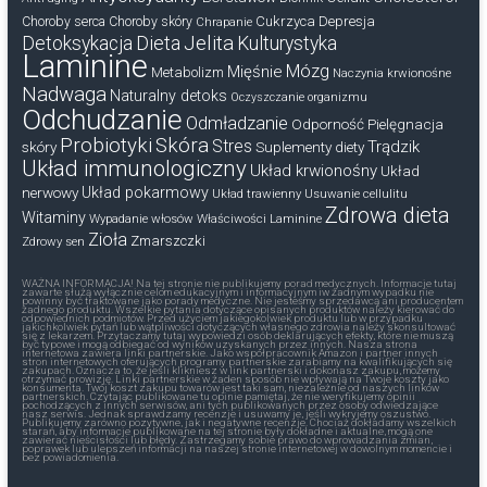
Cukrzyca
Depresja
Choroby serca
Choroby skóry
Chrapanie
Dieta
Jelita
Detoksykacja
Kulturystyka
Laminine
Mózg
Mięśnie
Metabolizm
Naczynia krwionośne
Nadwaga
Naturalny detoks
Oczyszczanie organizmu
Odchudzanie
Odmładzanie
Odporność
Pielęgnacja
Probiotyki
Skóra
Stres
Trądzik
skóry
Suplementy diety
Układ immunologiczny
Układ krwionośny
Układ
nerwowy
Układ pokarmowy
Układ trawienny
Usuwanie cellulitu
Zdrowa dieta
Witaminy
Wypadanie włosów
Właściwości Laminine
Zioła
Zmarszczki
Zdrowy sen
WAŻNA INFORMACJA! Na tej stronie nie publikujemy porad medycznych. Informacje tutaj
zawarte służą wyłącznie celom edukacyjnym i informacyjnym iw żadnym wypadku nie
powinny być traktowane jako porady medyczne. Nie jesteśmy sprzedawcą ani producentem
żadnego produktu. Wszelkie pytania dotyczące opisanych produktów należy kierować do
odpowiednich podmiotów. Przed użyciem jakiegokolwiek produktu lub w przypadku
jakichkolwiek pytań lub wątpliwości dotyczących własnego zdrowia należy skonsultować
się z lekarzem. Przytaczamy tutaj wypowiedzi osób deklarujących efekty, które nie muszą
być typowe i mogą odbiegać od wyników uzyskanych przez innych. Nasza strona
internetowa zawiera linki partnerskie. Jako współpracownik Amazon i partner innych
stron internetowych oferujących programy partnerskie zarabiamy na kwalifikujących się
zakupach. Oznacza to, że jeśli klikniesz w link partnerski i dokonasz zakupu, możemy
otrzymać prowizję. Linki partnerskie w żaden sposób nie wpływają na Twoje koszty jako
konsumenta. Twój koszt zakupu towarów jest taki sam, niezależnie od naszych linków
partnerskich. Czytając publikowane tu opinie pamiętaj, że nie weryfikujemy opinii
pochodzących z innych serwisów, ani tych publikowanych przez osoby odwiedzające
nasz serwis. Jednak sprawdzamy recenzje i usuwamy je, jeśli wykryjemy oszustwo.
Publikujemy zarówno pozytywne, jak i negatywne recenzje. Chociaż dokładamy wszelkich
starań, aby informacje publikowane na tej stronie były dokładne i aktualne, mogą one
zawierać nieścisłości lub błędy. Zastrzegamy sobie prawo do wprowadzania zmian,
poprawek lub ulepszeń informacji na naszej stronie internetowej w dowolnym momencie i
bez powiadomienia.