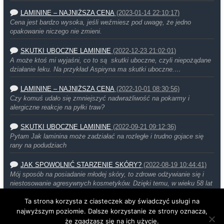
LAMININE – NAJNIŻSZA CENA
(2023-01-14 22:10:17)
Cena jest bardzo wysoka, jeśli weźmiesz pod uwagę, że jedno
opakowanie niczego nie zmieni.
SKUTKI UBOCZNE LAMININE
(2022-12-23 21:02:01)
A może ktoś mi wyjaśni, co to są skutki uboczne, czyli niepożądane
działanie leku. Na przykład Aspiryna ma skutki uboczne.…
LAMININE – NAJNIŻSZA CENA
(2022-10-01 08:30:56)
Czy komuś udało się zmniejszyć nadwrażliwość na pokarmy i
alergiczne reakcje na pyłki traw?
SKUTKI UBOCZNE LAMININE
(2022-09-21 09:12:36)
Pytam Jak laminina może zadziałać na rozległe i trudno gojace się
rany na podudziach
JAK SPOWOLNIĆ STARZENIE SKÓRY?
(2022-08-19 10:44:41)
Mój sposób na posiadanie młodej skóry, to zdrowe odżywianie się i
niestosowanie agresywnych kosmetyków. Dzięki temu, w wieku 58 lat
moja…
Ta strona korzysta z ciasteczek aby świadczyć usługi na
najwyższym poziomie. Dalsze korzystanie ze strony oznacza,
że zgadzasz się na ich użycie.