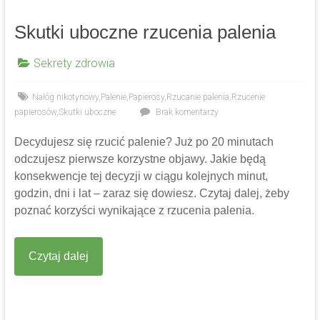
Skutki uboczne rzucenia palenia
Sekrety zdrowia
Nałóg nikotynowy
,
Palenie
,
Papierosy
,
Rzucanie palenia
,
Rzucenie
papierosów
,
Skutki uboczne
Brak komentarzy
Decydujesz się rzucić palenie? Już po 20 minutach
odczujesz pierwsze korzystne objawy. Jakie będą
konsekwencje tej decyzji w ciągu kolejnych minut,
godzin, dni i lat – zaraz się dowiesz. Czytaj dalej, żeby
poznać korzyści wynikające z rzucenia palenia.
Czytaj dalej