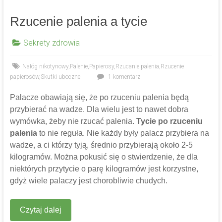
Rzucenie palenia a tycie
Sekrety zdrowia
Nałóg nikotynowy
,
Palenie
,
Papierosy
,
Rzucanie palenia
,
Rzucenie
papierosów
,
Skutki uboczne
1 komentarz
Palacze obawiają się, że po rzuceniu palenia będą
przybierać na wadze. Dla wielu jest to nawet dobra
wymówka, żeby nie rzucać palenia.
Tycie po rzuceniu
palenia
to nie reguła. Nie każdy były palacz przybiera na
wadze, a ci którzy tyją, średnio przybierają około 2-5
kilogramów. Można pokusić się o stwierdzenie, że dla
niektórych przytycie o parę kilogramów jest korzystne,
gdyż wiele palaczy jest chorobliwie chudych.
Czytaj dalej