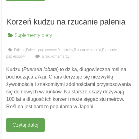
Korzeń kudzu na rzucanie palenia
Suplementy diety
Palenie
,
Palenie papierosów
,
Papierosy
,
Rzucanie palenia
,
Rzucenie
papierosów
Brak komentarzy
Kudzu (
Pueraria lobata
) to dzika, długowieczna roślina
pochodząca z Azji. Charakteryzuje się niezwykłą
żywotnością i znakomitymi zdolnościami przystosowania
się do nowych warunków. Najstarsze okazy dożywają
100 lat a długość ich korzeni może sięgać stu metrów.
Roślina jest bardzo popularna w Japonii.
Czytaj dalej