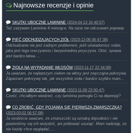
Najnowsze recenzje i opinie
SKUTKI UBOCZNE LAMININE
(2024-04-13 16:40:57)
Też zażywam Laminine 4 miesiące. Na razie nie odczuwam poprawy.
PIĘĆ ODCHUDZAJĄCYCH ZIÓŁ
(2023-12-06 06:47:38)
Odchudzanie nie jest żadnym problemem, jeśli uświadomisz sobie,
jaka jest tego rzeczywista i bezpośrednia przyczyna. Otóż, sprawa
jest bardzo łatwa.…
ZIOŁA NA WYPADANIE WŁOSÓW
(2023-11-17 22:34:08)
Ja uważam, że najlepszym zielem na włosy jest zwyczajna pokrzywa.
Zaparzam pokrzywę tak, jak wszystkie zioła i bardzo szybko mam…
SKUTKI UBOCZNE LAMININE
(2023-11-09 23:00:47)
Cześć, chciałbym wiedzieć, czy laminina pomogła Ci na depresję?
CO ZROBIĆ, GDY POJAWIA SIĘ PIERWSZA ZMARSZCZKA?
(2023-03-02 06:57:08)
Ja osobiście uważam, że zmarszczki są oznaką dojrzałości i nie
powinniśmy się ich wstydzić, ani próbować usunąć. Mam nadzieję, że
nie każdy chce wyglądać,…