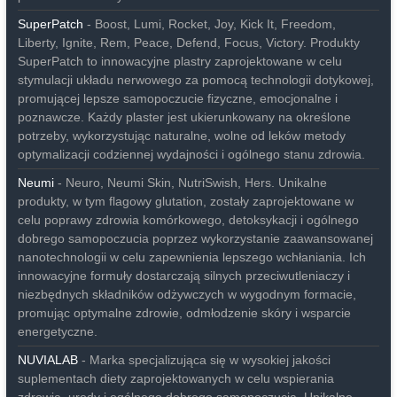
SuperPatch
- Boost, Lumi, Rocket, Joy, Kick It, Freedom,
Liberty, Ignite, Rem, Peace, Defend, Focus, Victory. Produkty
SuperPatch to innowacyjne plastry zaprojektowane w celu
stymulacji układu nerwowego za pomocą technologii dotykowej,
promującej lepsze samopoczucie fizyczne, emocjonalne i
poznawcze. Każdy plaster jest ukierunkowany na określone
potrzeby, wykorzystując naturalne, wolne od leków metody
optymalizacji codziennej wydajności i ogólnego stanu zdrowia.
Neumi
- Neuro, Neumi Skin, NutriSwish, Hers. Unikalne
produkty, w tym flagowy glutation, zostały zaprojektowane w
celu poprawy zdrowia komórkowego, detoksykacji i ogólnego
dobrego samopoczucia poprzez wykorzystanie zaawansowanej
nanotechnologii w celu zapewnienia lepszego wchłaniania. Ich
innowacyjne formuły dostarczają silnych przeciwutleniaczy i
niezbędnych składników odżywczych w wygodnym formacie,
promując optymalne zdrowie, odmłodzenie skóry i wsparcie
energetyczne.
NUVIALAB
- Marka specjalizująca się w wysokiej jakości
suplementach diety zaprojektowanych w celu wspierania
zdrowia, urody i ogólnego dobrego samopoczucia. Unikalne