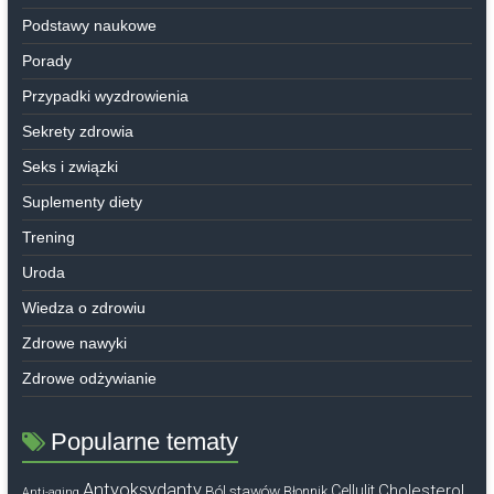
Podstawy naukowe
Porady
Przypadki wyzdrowienia
Sekrety zdrowia
Seks i związki
Suplementy diety
Trening
Uroda
Wiedza o zdrowiu
Zdrowe nawyki
Zdrowe odżywianie
Popularne tematy
Antyoksydanty
Cholesterol
Ból stawów
Cellulit
Błonnik
Anti-aging