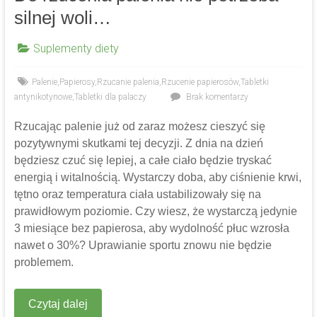
silnej woli…
Suplementy diety
Palenie
,
Papierosy
,
Rzucanie palenia
,
Rzucenie papierosów
,
Tabletki
antynikotynowe
,
Tabletki dla palaczy
Brak komentarzy
Rzucając palenie już od zaraz możesz cieszyć się
pozytywnymi skutkami tej decyzji. Z dnia na dzień
będziesz czuć się lepiej, a całe ciało będzie tryskać
energią i witalnością. Wystarczy doba, aby ciśnienie krwi,
tętno oraz temperatura ciała ustabilizowały się na
prawidłowym poziomie. Czy wiesz, że wystarczą jedynie
3 miesiące bez papierosa, aby wydolność płuc wzrosła
nawet o 30%? Uprawianie sportu znowu nie będzie
problemem.
Czytaj dalej