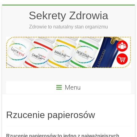
Skip
Sekrety Zdrowia
to
content
Zdrowie to naturalny stan organizmu
Menu
Rzucenie papierosów
Rzucenie papierosów
to jedno z najważniejszych