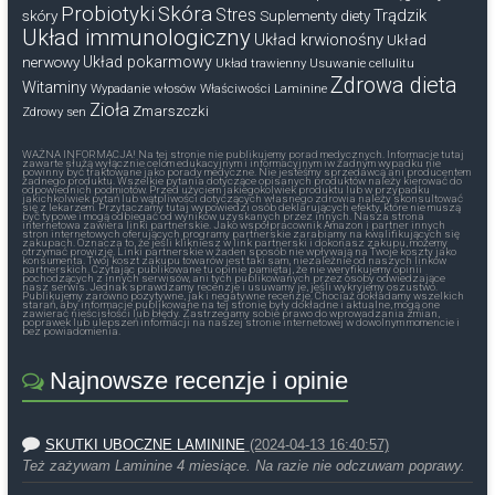
Probiotyki
Skóra
Stres
Trądzik
skóry
Suplementy diety
Układ immunologiczny
Układ krwionośny
Układ
nerwowy
Układ pokarmowy
Układ trawienny
Usuwanie cellulitu
Zdrowa dieta
Witaminy
Wypadanie włosów
Właściwości Laminine
Zioła
Zmarszczki
Zdrowy sen
WAŻNA INFORMACJA! Na tej stronie nie publikujemy porad medycznych. Informacje tutaj
zawarte służą wyłącznie celom edukacyjnym i informacyjnym iw żadnym wypadku nie
powinny być traktowane jako porady medyczne. Nie jesteśmy sprzedawcą ani producentem
żadnego produktu. Wszelkie pytania dotyczące opisanych produktów należy kierować do
odpowiednich podmiotów. Przed użyciem jakiegokolwiek produktu lub w przypadku
jakichkolwiek pytań lub wątpliwości dotyczących własnego zdrowia należy skonsultować
się z lekarzem. Przytaczamy tutaj wypowiedzi osób deklarujących efekty, które nie muszą
być typowe i mogą odbiegać od wyników uzyskanych przez innych. Nasza strona
internetowa zawiera linki partnerskie. Jako współpracownik Amazon i partner innych
stron internetowych oferujących programy partnerskie zarabiamy na kwalifikujących się
zakupach. Oznacza to, że jeśli klikniesz w link partnerski i dokonasz zakupu, możemy
otrzymać prowizję. Linki partnerskie w żaden sposób nie wpływają na Twoje koszty jako
konsumenta. Twój koszt zakupu towarów jest taki sam, niezależnie od naszych linków
partnerskich. Czytając publikowane tu opinie pamiętaj, że nie weryfikujemy opinii
pochodzących z innych serwisów, ani tych publikowanych przez osoby odwiedzające
nasz serwis. Jednak sprawdzamy recenzje i usuwamy je, jeśli wykryjemy oszustwo.
Publikujemy zarówno pozytywne, jak i negatywne recenzje. Chociaż dokładamy wszelkich
starań, aby informacje publikowane na tej stronie były dokładne i aktualne, mogą one
zawierać nieścisłości lub błędy. Zastrzegamy sobie prawo do wprowadzania zmian,
poprawek lub ulepszeń informacji na naszej stronie internetowej w dowolnym momencie i
bez powiadomienia.
Najnowsze recenzje i opinie
SKUTKI UBOCZNE LAMININE
(2024-04-13 16:40:57)
Też zażywam Laminine 4 miesiące. Na razie nie odczuwam poprawy.