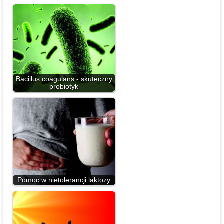
Bacillus coagulans - skuteczny
probiotyk
Pomoc w nietolerancji laktozy