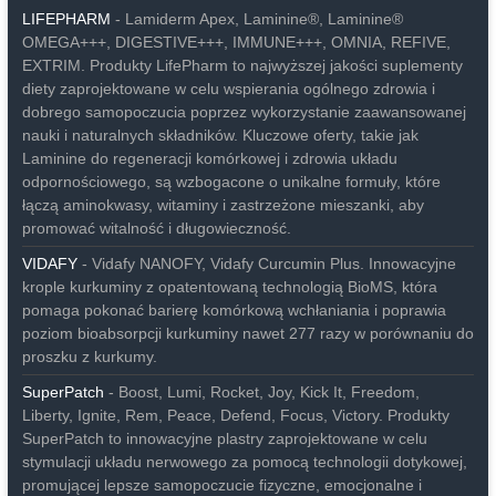
LIFEPHARM
- Lamiderm Apex, Laminine®, Laminine®
OMEGA+++, DIGESTIVE+++, IMMUNE+++, OMNIA, REFIVE,
EXTRIM. Produkty LifePharm to najwyższej jakości suplementy
diety zaprojektowane w celu wspierania ogólnego zdrowia i
dobrego samopoczucia poprzez wykorzystanie zaawansowanej
nauki i naturalnych składników. Kluczowe oferty, takie jak
Laminine do regeneracji komórkowej i zdrowia układu
odpornościowego, są wzbogacone o unikalne formuły, które
łączą aminokwasy, witaminy i zastrzeżone mieszanki, aby
promować witalność i długowieczność.
VIDAFY
- Vidafy NANOFY, Vidafy Curcumin Plus. Innowacyjne
krople kurkuminy z opatentowaną technologią BioMS, która
pomaga pokonać barierę komórkową wchłaniania i poprawia
poziom bioabsorpcji kurkuminy nawet 277 razy w porównaniu do
proszku z kurkumy.
SuperPatch
- Boost, Lumi, Rocket, Joy, Kick It, Freedom,
Liberty, Ignite, Rem, Peace, Defend, Focus, Victory. Produkty
SuperPatch to innowacyjne plastry zaprojektowane w celu
stymulacji układu nerwowego za pomocą technologii dotykowej,
promującej lepsze samopoczucie fizyczne, emocjonalne i