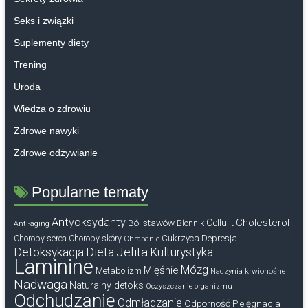
Seks i związki
Suplementy diety
Trening
Uroda
Wiedza o zdrowiu
Zdrowe nawyki
Zdrowe odżywianie
Popularne tematy
Antyoksydanty
Cholesterol
Ból stawów
Cellulit
Błonnik
Anti-aging
Cukrzyca
Depresja
Choroby serca
Choroby skóry
Chrapanie
Dieta
Jelita
Detoksykacja
Kulturystyka
Laminine
Mózg
Mięśnie
Metabolizm
Naczynia krwionośne
Nadwaga
Naturalny detoks
Oczyszczanie organizmu
Odchudzanie
Odmładzanie
Odporność
Pielęgnacja