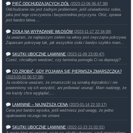
PIĘĆ ODCHUDZAJĄCYCH ZIÓŁ
(2023-12-06 06:47:38)
Odchudzanie nie jest żadnym problemem, jeśli uświadomisz sobie,
jaka jest tego rzeczywista i bezpośrednia przyczyna. Otóż, sprawa
jest bardzo łatwa.…
ZIOŁA NA WYPADANIE WŁOSÓW
(2023-11-17 22:34:08)
Ja uważam, że najlepszym zielem na włosy jest zwyczajna pokrzywa.
Zaparzam pokrzywę tak, jak wszystkie zioła i bardzo szybko mam…
SKUTKI UBOCZNE LAMININE
(2023-11-09 23:00:47)
Cześć, chciałbym wiedzieć, czy laminina pomogła Ci na depresję?
CO ZROBIĆ, GDY POJAWIA SIĘ PIERWSZA ZMARSZCZKA?
(2023-03-02 06:57:08)
Ja osobiście uważam, że zmarszczki są oznaką dojrzałości i nie
powinniśmy się ich wstydzić, ani próbować usunąć. Mam nadzieję, że
nie każdy chce wyglądać,…
LAMININE – NAJNIŻSZA CENA
(2023-01-14 22:10:17)
Cena jest bardzo wysoka, jeśli weźmiesz pod uwagę, że jedno
opakowanie niczego nie zmieni.
SKUTKI UBOCZNE LAMININE
(2022-12-23 21:02:01)
A może ktoś mi wyjaśni, co to są skutki uboczne, czyli niepożądane