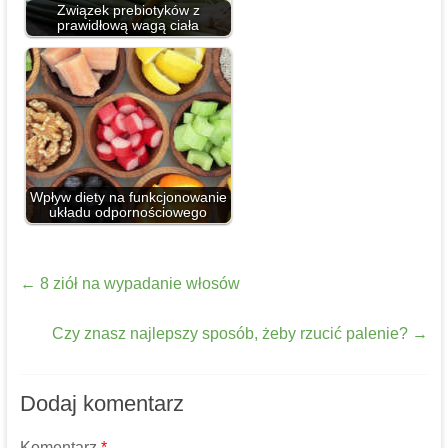
Związek prebiotyków z
prawidłową wagą ciała
Wpływ diety na funkcjonowanie
układu odpornościowego
←
8 ziół na wypadanie włosów
Czy znasz najlepszy sposób, żeby rzucić palenie?
→
Dodaj komentarz
Komentarz
*