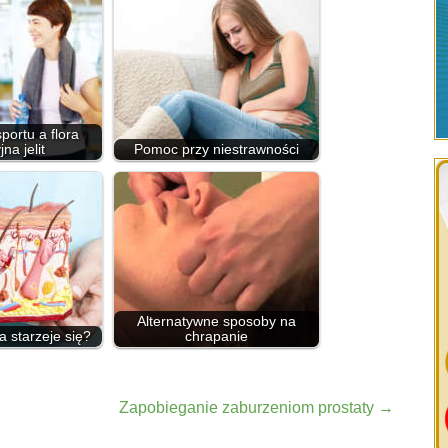
portu a flora
na jelit
Pomoc przy niestrawności
Alternatywne sposoby na
 starzeje się?
chrapanie
Zapobieganie zaburzeniom prostaty
→