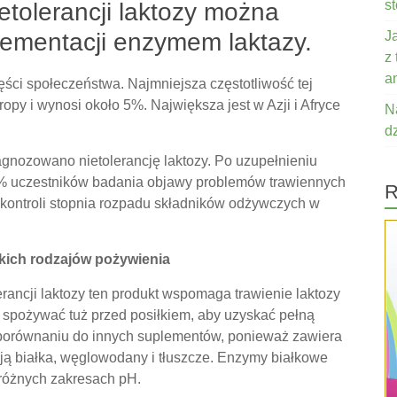
s
tolerancji laktozy można
ementacji enzymem laktazy.
J
z
a
ęści społeczeństwa. Najmniejsza częstotliwość tej
py i wynosi około 5%. Największa jest w Azji i Afryce
N
d
agnozowano nietolerancję laktozy. Po uzupełnieniu
0% uczestników badania objawy problemów trawiennych
R
a kontroli stopnia rozpadu składników odżywczych w
kich rodzajów pożywienia
erancji laktozy ten produkt wspomaga trawienie laktozy
 spożywać tuż przed posiłkiem, aby uzyskać pełną
 porównaniu do innych suplementów, ponieważ zawiera
ją białka, węglowodany i tłuszcze. Enzymy białkowe
różnych zakresach pH.