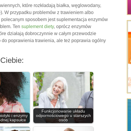
wiennych, które rozkładają białka, węglowodany,
zę). W przypadku problemów z trawieniem albo
ym polecanym sposobem jest suplementacja enzymów
roblem. Ten
suplement diety
, oprócz enzymów
 które działają dobroczynnie w całym przewodzie
 do poprawienia trawienia, ale też poprawia ogólny
Ciebie:
Funkcjonowanie układu
biotyki i enzymy
odpornościowego u starszych
ednej kapsułce
osób