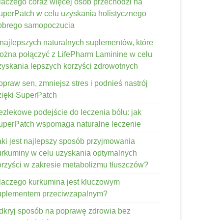
laczego coraz więcej osób przechodzi na
uperPatch w celu uzyskania holistycznego
obrego samopoczucia
 najlepszych naturalnych suplementów, które
ożna połączyć z LifePharm Laminine w celu
zyskania lepszych korzyści zdrowotnych
opraw sen, zmniejsz stres i podnieś nastrój
zięki SuperPatch
ezlekowe podejście do leczenia bólu: jak
uperPatch wspomaga naturalne leczenie
aki jest najlepszy sposób przyjmowania
urkuminy w celu uzyskania optymalnych
orzyści w zakresie metabolizmu tłuszczów?
laczego kurkumina jest kluczowym
uplementem przeciwzapalnym?
dkryj sposób na poprawę zdrowia bez