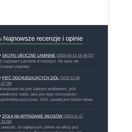
Najnowsze recenzje i opinie
SKUTKI UBOCZNE LAMININE
(2024-04-13 16:40:57)
ż zażywam Laminine 4 miesiące. Na razie nie
czuwam poprawy.
PIĘĆ ODCHUDZAJĄCYCH ZIÓŁ
(2023-12-06
:47:38)
chudzanie nie jest żadnym problemem, jeśli
wiadomisz sobie, jaka jest tego rzeczywista i
zpośrednia przyczyna. Otóż, sprawa jest bardzo łatwa.
ZIOŁA NA WYPADANIE WŁOSÓW
(2023-11-17
:34:08)
 uważam, że najlepszym zielem na włosy jest