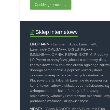
Sklep internetowy
LIFEPHARM
- Lamiderm Apex, Laminine®,
Laminine® OMEGA+++, DIGESTIVE+++,
IMMUNE+++, OMNIA, REFIVE, EXTRIM. Produkty
LifePharm to najwyższej jakości suplementy diety
zaprojektowane w celu wspierania ogólnego zdrowia
dobrego samopoczucia poprzez wykorzystanie
zaawansowanej nauki i naturalnych składników.
Kluczowe oferty, takie jak Laminine do regeneracji
komórkowej i zdrowia układu odpornościowego, są
wzbogacone o unikalne formuły, które łączą
aminokwasy, witaminy i zastrzeżone mieszanki, aby
promować witalność i długowieczność.
VIDAFY
- Vidafy NANOFY, Vidafy Curcumin Plus.