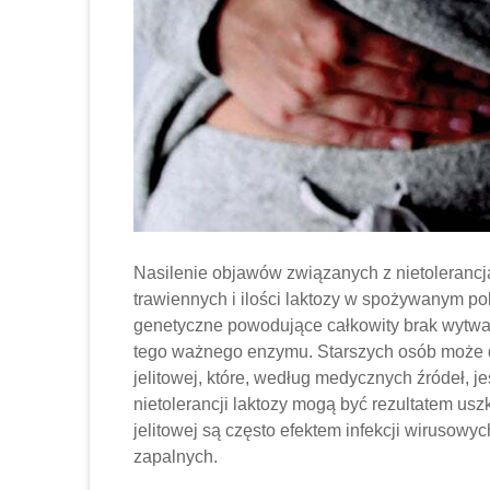
Nasilenie objawów związanych z nietolerancj
trawiennych i ilości laktozy w spożywanym p
genetyczne powodujące całkowity brak wytwarz
tego ważnego enzymu. Starszych osób może do
jelitowej, które, według medycznych źródeł, 
nietolerancji laktozy mogą być rezultatem usz
jelitowej są często efektem infekcji wirusowy
zapalnych.