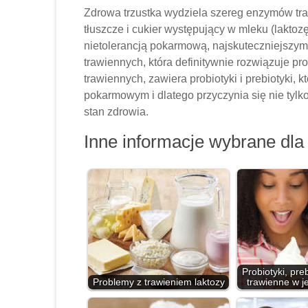
Zdrowa trzustka wydziela szereg enzymów tra
tłuszcze i cukier występujący w mleku (lakto
nietolerancją pokarmową, najskuteczniejsz
trawiennych, która definitywnie rozwiązuje p
trawiennych, zawiera probiotyki i prebiotyki,
pokarmowym i dlatego przyczynia się nie tylko
stan zdrowia.
Inne informacje wybrane dla 
Probiotyki, pre
Problemy z trawieniem laktozy
trawienne w j