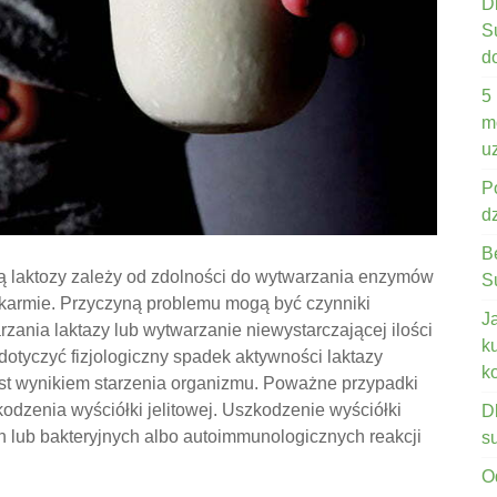
D
S
d
5
m
u
P
d
B
ą laktozy zależy od zdolności do wytwarzania enzymów
S
okarmie. Przyczyną problemu mogą być czynniki
J
ania laktazy lub wytwarzanie niewystarczającej ilości
k
tyczyć fizjologiczny spadek aktywności laktazy
k
jest wynikiem starzenia organizmu. Poważne przypadki
kodzenia wyściółki jelitowej. Uszkodzenie wyściółki
D
ch lub bakteryjnych albo autoimmunologicznych reakcji
s
O