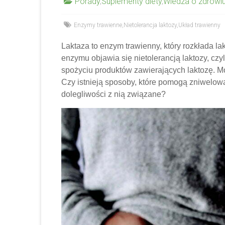
Porady
,
Suplementy diety
,
Wiedza o zdrowi
Enzymy trawienne
,
Nietolerancja laktozy
,
Układ trawienny
Laktaza to enzym trawienny, który rozkłada la
enzymu objawia się nietolerancją laktozy, cz
spożyciu produktów zawierających laktozę. Mo
Czy istnieją sposoby, które pomogą zniwelowa
dolegliwości z nią związane?