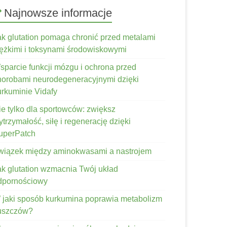
Najnowsze informacje
ak glutation pomaga chronić przed metalami
iężkimi i toksynami środowiskowymi
sparcie funkcji mózgu i ochrona przed
horobami neurodegeneracyjnymi dzięki
urkuminie Vidafy
ie tylko dla sportowców: zwiększ
trzymałość, siłę i regenerację dzięki
uperPatch
wiązek między aminokwasami a nastrojem
ak glutation wzmacnia Twój układ
dpornościowy
 jaki sposób kurkumina poprawia metabolizm
łuszczów?