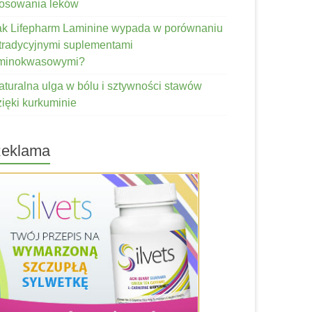
tosowania leków
ak Lifepharm Laminine wypada w porównaniu
 tradycyjnymi suplementami
minokwasowymi?
aturalna ulga w bólu i sztywności stawów
zięki kurkuminie
eklama