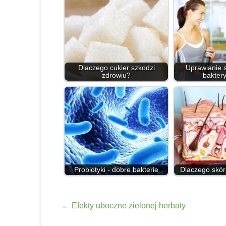
Dlaczego cukier szkodzi
Uprawianie s
zdrowiu?
bakteryj
Probiotyki - dobre bakterie
Dlaczego skóra
←
Efekty uboczne zielonej herbaty