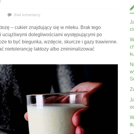
u
Brak komentarzy
J
ktozę – cukier znajdujący się w mleku. Brak tego
c
yli uciążliwymi dolegliwościami występującymi po
W
że to być biegunka, wzdęcie, skurcze i gazy trawienne.
c
ć nietolerancję laktozy albo zminimalizować
k
N
wy
S
Z
J
o
W
t