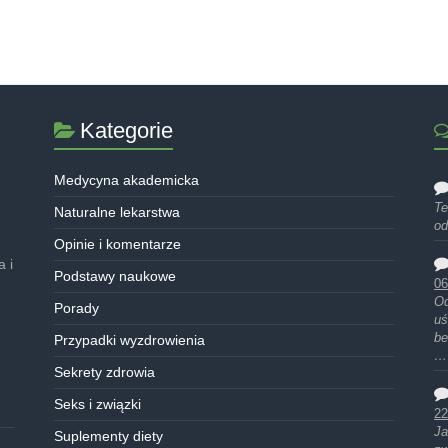
Kategorie
Medycyna akademicka
Te
Naturalne lekarstwa
od
Opinie i komentarze
 i
Podstawy naukowe
06
Od
Porady
uś
be
Przypadki wyzdrowienia
…
Sekrety zdrowia
Seks i związki
22
Ja
Suplementy diety