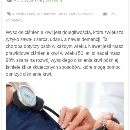
Porady
,
Sekrety zdrowia
Choroby serca
,
Ciśnienie krwi
,
Serce
,
Układ krwionośny
Brak
komentarzy
Wysokie ciśnienie krwi jest dolegliwością, która zwiększa
ryzyko zawału serca, udaru, a nawet demencji. Ta
choroba dotyczy osób w każdym wieku. Nawet jeśli masz
prawidłowe ciśnienie krwi w wieku 50 lat, to nadal masz
90% szans na rozwój wysokiego ciśnienia krwi później.
Istnieje kilka skutecznych sposobów, które mogą pomóc
obniżyć ciśnienie krwi.