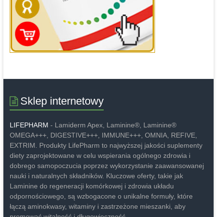
Sklep internetowy
LIFEPHARM
- Lamiderm Apex, Laminine®, Laminine®
OMEGA+++, DIGESTIVE+++, IMMUNE+++, OMNIA, REFIVE,
EXTRIM. Produkty LifePharm to najwyższej jakości suplementy
diety zaprojektowane w celu wspierania ogólnego zdrowia i
dobrego samopoczucia poprzez wykorzystanie zaawansowanej
nauki i naturalnych składników. Kluczowe oferty, takie jak
Laminine do regeneracji komórkowej i zdrowia układu
odpornościowego, są wzbogacone o unikalne formuły, które
łączą aminokwasy, witaminy i zastrzeżone mieszanki, aby
promować witalność i długowieczność.