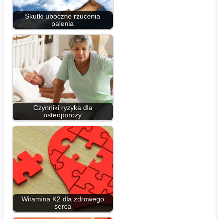
Skutki uboczne rzucenia
palenia
Czynniki ryzyka dla
osteoporozy
Witamina K2 dla zdrowego
serca