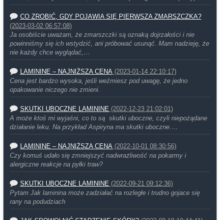
CO ZROBIĆ, GDY POJAWIA SIĘ PIERWSZA ZMARSZCZKA?
(2023-03-02 06:57:08)
Ja osobiście uważam, że zmarszczki są oznaką dojrzałości i nie
powinniśmy się ich wstydzić, ani próbować usunąć. Mam nadzieję, że
nie każdy chce wyglądać,…
LAMININE – NAJNIŻSZA CENA
(2023-01-14 22:10:17)
Cena jest bardzo wysoka, jeśli weźmiesz pod uwagę, że jedno
opakowanie niczego nie zmieni.
SKUTKI UBOCZNE LAMININE
(2022-12-23 21:02:01)
A może ktoś mi wyjaśni, co to są skutki uboczne, czyli niepożądane
działanie leku. Na przykład Aspiryna ma skutki uboczne.…
LAMININE – NAJNIŻSZA CENA
(2022-10-01 08:30:56)
Czy komuś udało się zmniejszyć nadwrażliwość na pokarmy i
alergiczne reakcje na pyłki traw?
SKUTKI UBOCZNE LAMININE
(2022-09-21 09:12:36)
Pytam Jak laminina może zadziałać na rozległe i trudno gojace się
rany na podudziach