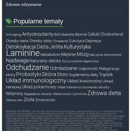
Zdrowe odżywianie
Popularne tematy
Antyoksydanty
Cholesterol
Ból stawów
Cellulit
Błonnik
Anti-aging
Cukrzyca
Depresja
Choroby serca
Choroby skóry
Chrapanie
Dieta
Jelita
Detoksykacja
Kulturystyka
Laminine
Mózg
Mięśnie
Metabolizm
Naczynia krwionośne
Nadwaga
Naturalny detoks
Oczyszczanie organizmu
Odchudzanie
Odmładzanie
Odporność
Pielęgnacja
Probiotyki
Skóra
Stres
Trądzik
skóry
Suplementy diety
Układ immunologiczny
Układ krwionośny
Układ
nerwowy
Układ pokarmowy
Układ trawienny
Usuwanie cellulitu
Zdrowa dieta
Witaminy
Wypadanie włosów
Właściwości Laminine
Zioła
Zmarszczki
Zdrowy sen
WAŻNA INFORMACJA! Na tej stronie nie publikujemy porad medycznych. Informacje tutaj
zawarte służą wyłącznie celom edukacyjnym i informacyjnym iw żadnym wypadku nie
powinny być traktowane jako porady medyczne. Nie jesteśmy sprzedawcą ani producentem
żadnego produktu. Wszelkie pytania dotyczące opisanych produktów należy kierować do
odpowiednich podmiotów. Przed użyciem jakiegokolwiek produktu lub w przypadku
jakichkolwiek pytań lub wątpliwości dotyczących własnego zdrowia należy skonsultować
się z lekarzem. Przytaczamy tutaj wypowiedzi osób deklarujących efekty, które nie muszą
być typowe i mogą odbiegać od wyników uzyskanych przez innych. Nasza strona
internetowa zawiera linki partnerskie. Jako współpracownik Amazon i partner innych