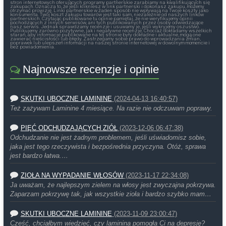
stron internetowych oferujących programy partnerskie zarabiamy na kwalifikujących się
zakupach. Oznacza to, że jeśli klikniesz w link partnerski i dokonasz zakupu, możemy
otrzymać prowizję. Linki partnerskie w żaden sposób nie wpływają na Twoje koszty jako
konsumenta. Twój koszt zakupu towarów jest taki sam, niezależnie od naszych linków
partnerskich. Czytając publikowane tu opinie pamiętaj, że nie weryfikujemy opinii
pochodzących z innych serwisów, ani tych publikowanych przez osoby odwiedzające
nasz serwis. Jednak sprawdzamy recenzje i usuwamy je, jeśli wykryjemy oszustwo.
Publikujemy zarówno pozytywne, jak i negatywne recenzje. Chociaż dokładamy wszelkich
starań, aby informacje publikowane na tej stronie były dokładne i aktualne, mogą one
zawierać nieścisłości lub błędy. Zastrzegamy sobie prawo do wprowadzania zmian,
poprawek lub ulepszeń informacji na naszej stronie internetowej w dowolnym momencie i
bez powiadomienia.
Najnowsze recenzje i opinie
SKUTKI UBOCZNE LAMININE
(2024-04-13 16:40:57)
Też zażywam Laminine 4 miesiące. Na razie nie odczuwam poprawy.
PIĘĆ ODCHUDZAJĄCYCH ZIÓŁ
(2023-12-06 06:47:38)
Odchudzanie nie jest żadnym problemem, jeśli uświadomisz sobie,
jaka jest tego rzeczywista i bezpośrednia przyczyna. Otóż, sprawa
jest bardzo łatwa.…
ZIOŁA NA WYPADANIE WŁOSÓW
(2023-11-17 22:34:08)
Ja uważam, że najlepszym zielem na włosy jest zwyczajna pokrzywa.
Zaparzam pokrzywę tak, jak wszystkie zioła i bardzo szybko mam…
SKUTKI UBOCZNE LAMININE
(2023-11-09 23:00:47)
Cześć, chciałbym wiedzieć, czy laminina pomogła Ci na depresję?