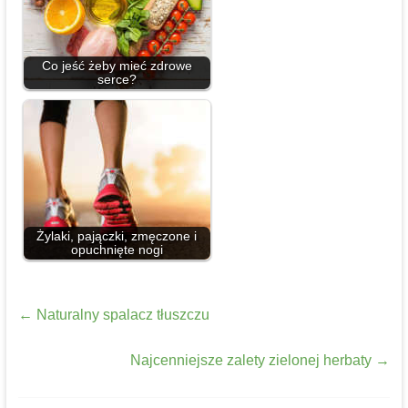
Co jeść żeby mieć zdrowe
serce?
Żylaki, pajączki, zmęczone i
opuchnięte nogi
←
Naturalny spalacz tłuszczu
Najcenniejsze zalety zielonej herbaty
→