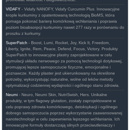
VIDAFY
- Vidafy NANOFY, Vidafy Curcumin Plus. Innowacyjne
krople kurkuminy z opatentowaną technologią BioMS, która
pomaga pokonać barierę komórkową wchłaniania i poprawia
poziom bioabsorpcji kurkuminy nawet 277 razy w porównaniu do
proszku z kurkumy.
SuperPatch
- Boost, Lumi, Rocket, Joy, Kick It, Freedom,
Liberty, Ignite, Rem, Peace, Defend, Focus, Victory. Produkty
SuperPatch to innowacyjne plastry zaprojektowane w celu
stymulacji układu nerwowego za pomocą technologii dotykowej,
promującej lepsze samopoczucie fizyczne, emocjonalne i
poznawcze. Każdy plaster jest ukierunkowany na określone
potrzeby, wykorzystując naturalne, wolne od leków metody
optymalizacji codziennej wydajności i ogólnego stanu zdrowia.
Neumi
- Neuro, Neumi Skin, NutriSwish, Hers. Unikalne
produkty, w tym flagowy glutation, zostały zaprojektowane w
celu poprawy zdrowia komórkowego, detoksykacji i ogólnego
dobrego samopoczucia poprzez wykorzystanie zaawansowanej
nanotechnologii w celu zapewnienia lepszego wchłaniania. Ich
innowacyjne formuły dostarczają silnych przeciwutleniaczy i