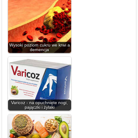
Wysoki poziom cukru we krwi a
demencja
Varicoz - na opuchnięte nogi,
pajączki i żylaki