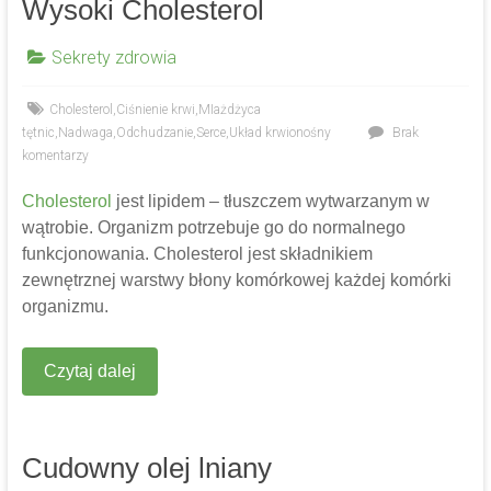
Wysoki Cholesterol
Sekrety zdrowia
Cholesterol
,
Ciśnienie krwi
,
MIażdżyca
tętnic
,
Nadwaga
,
Odchudzanie
,
Serce
,
Układ krwionośny
Brak
komentarzy
Cholesterol
jest lipidem – tłuszczem wytwarzanym w
wątrobie. Organizm potrzebuje go do normalnego
funkcjonowania. Cholesterol jest składnikiem
zewnętrznej warstwy błony komórkowej każdej komórki
organizmu.
Czytaj dalej
Cudowny olej lniany