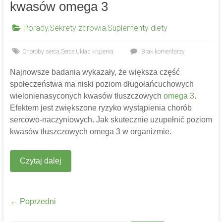
kwasów omega 3
Porady
,
Sekrety zdrowia
,
Suplementy diety
Choroby serca
,
Serce
,
Układ krążenia
Brak komentarzy
Najnowsze badania wykazały, że większa część
społeczeństwa ma niski poziom długołańcuchowych
wielonienasyconych kwasów tłuszczowych
omega 3
.
Efektem jest zwiększone ryzyko wystąpienia chorób
sercowo-naczyniowych. Jak skutecznie uzupełnić poziom
kwasów tłuszczowych omega 3 w organizmie.
Czytaj dalej
← Poprzedni