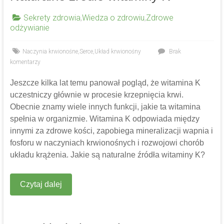
Sekrety zdrowia
,
Wiedza o zdrowiu
,
Zdrowe
odżywianie
Naczynia krwionośne
,
Serce
,
Układ krwionośny
Brak
komentarzy
Jeszcze kilka lat temu panował pogląd, że witamina K
uczestniczy głównie w procesie krzepnięcia krwi.
Obecnie znamy wiele innych funkcji, jakie ta witamina
spełnia w organizmie. Witamina K odpowiada między
innymi za zdrowe kości, zapobiega mineralizacji wapnia i
fosforu w naczyniach krwionośnych i rozwojowi chorób
układu krążenia. Jakie są naturalne źródła witaminy K?
Czytaj dalej