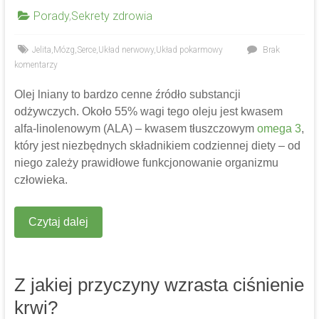
Porady
,
Sekrety zdrowia
Jelita
,
Mózg
,
Serce
,
Układ nerwowy
,
Układ pokarmowy
Brak
komentarzy
Olej lniany to bardzo cenne źródło substancji
odżywczych. Około 55% wagi tego oleju jest kwasem
alfa-linolenowym (ALA) – kwasem tłuszczowym
omega 3
,
który jest niezbędnych składnikiem codziennej diety – od
niego zależy prawidłowe funkcjonowanie organizmu
człowieka.
Czytaj dalej
Z jakiej przyczyny wzrasta ciśnienie
krwi?