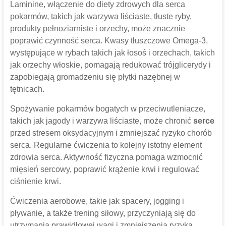
Laminine, włączenie do diety zdrowych dla serca
pokarmów, takich jak warzywa liściaste, tłuste ryby,
produkty pełnoziarniste i orzechy, może znacznie
poprawić czynność serca. Kwasy tłuszczowe Omega-3,
występujące w rybach takich jak łosoś i orzechach, takich
jak orzechy włoskie, pomagają redukować trójglicerydy i
zapobiegają gromadzeniu się płytki nazębnej w
tętnicach.
Spożywanie pokarmów bogatych w przeciwutleniacze,
takich jak jagody i warzywa liściaste, może chronić
serce
przed stresem oksydacyjnym i zmniejszać ryzyko chorób
serca. Regularne ćwiczenia to kolejny istotny element
zdrowia serca. Aktywność fizyczna pomaga wzmocnić
mięsień sercowy, poprawić krążenie krwi i regulować
ciśnienie krwi.
Ćwiczenia aerobowe, takie jak spacery, jogging i
pływanie, a także trening siłowy, przyczyniają się do
utrzymania prawidłowej wagi i zmniejszenia ryzyka