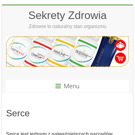
Skip
Sekrety Zdrowia
to
content
Zdrowie to naturalny stan organizmu
Menu
Serce
Serce
jest jednym z najważniejszych narządów