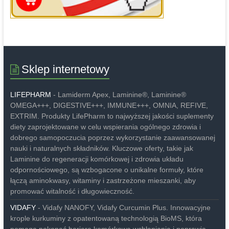
Sklep internetowy
LIFEPHARM
- Lamiderm Apex, Laminine®, Laminine®
OMEGA+++, DIGESTIVE+++, IMMUNE+++, OMNIA, REFIVE,
EXTRIM. Produkty LifePharm to najwyższej jakości suplementy
diety zaprojektowane w celu wspierania ogólnego zdrowia i
dobrego samopoczucia poprzez wykorzystanie zaawansowanej
nauki i naturalnych składników. Kluczowe oferty, takie jak
Laminine do regeneracji komórkowej i zdrowia układu
odpornościowego, są wzbogacone o unikalne formuły, które
łączą aminokwasy, witaminy i zastrzeżone mieszanki, aby
promować witalność i długowieczność.
VIDAFY
- Vidafy NANOFY, Vidafy Curcumin Plus. Innowacyjne
krople kurkuminy z opatentowaną technologią BioMS, która