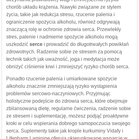
chorób układu krążenia. Nawyki związane ze stylem
życia, takie jak redukcja stresu, rzucenie palenia i
ograniczenie spożycia alkoholu, również odgrywają
znaczącą rolę w ochronie zdrowia serca. Przewlekły
stres, palenie i nadmierne spożycie alkoholu mogą
uszkodzić
serce
i prowadzić do długotrwałych powikłań
zdrowotnych. Radzenie sobie ze stresem za pomocą
technik takich jak uważność, joga i medytacja może
obniżyć ciśnienie krwi i zmniejszyć ryzyko chorób serca.
Ponadto rzucenie palenia i umiarkowane spożycie
alkoholu znacznie zmniejszają ryzyko wystąpienia
problemów sercowo-naczyniowych. Przyjmując
holistyczne podejście do zdrowia serca, które obejmuje
zbilansowaną dietę, regularne ćwiczenia, radzenie sobie
ze stresem i suplementację, możesz podjąć proaktywne
kroki w celu wspierania dobrego samopoczucia swojego
serca. Suplementy takie jak krople kurkuminy Vidafy i
Lifepharm Laminine oferują ukierunkowane wsparcie w