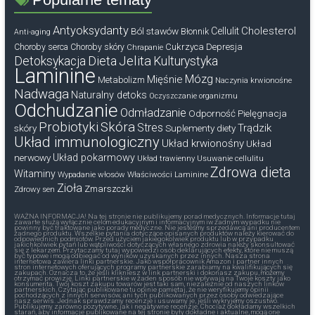
Antyoksydanty
Cholesterol
Ból stawów
Cellulit
Błonnik
Anti-aging
Cukrzyca
Depresja
Choroby serca
Choroby skóry
Chrapanie
Dieta
Jelita
Detoksykacja
Kulturystyka
Laminine
Mózg
Mięśnie
Metabolizm
Naczynia krwionośne
Nadwaga
Naturalny detoks
Oczyszczanie organizmu
Odchudzanie
Odmładzanie
Odporność
Pielęgnacja
Probiotyki
Skóra
Stres
Trądzik
skóry
Suplementy diety
Układ immunologiczny
Układ krwionośny
Układ
nerwowy
Układ pokarmowy
Układ trawienny
Usuwanie cellulitu
Zdrowa dieta
Witaminy
Wypadanie włosów
Właściwości Laminine
Zioła
Zmarszczki
Zdrowy sen
WAŻNA INFORMACJA! Na tej stronie nie publikujemy porad medycznych. Informacje tutaj
zawarte służą wyłącznie celom edukacyjnym i informacyjnym iw żadnym wypadku nie
powinny być traktowane jako porady medyczne. Nie jesteśmy sprzedawcą ani producentem
żadnego produktu. Wszelkie pytania dotyczące opisanych produktów należy kierować do
odpowiednich podmiotów. Przed użyciem jakiegokolwiek produktu lub w przypadku
jakichkolwiek pytań lub wątpliwości dotyczących własnego zdrowia należy skonsultować
się z lekarzem. Przytaczamy tutaj wypowiedzi osób deklarujących efekty, które nie muszą
być typowe i mogą odbiegać od wyników uzyskanych przez innych. Nasza strona
internetowa zawiera linki partnerskie. Jako współpracownik Amazon i partner innych
stron internetowych oferujących programy partnerskie zarabiamy na kwalifikujących się
zakupach. Oznacza to, że jeśli klikniesz w link partnerski i dokonasz zakupu, możemy
otrzymać prowizję. Linki partnerskie w żaden sposób nie wpływają na Twoje koszty jako
konsumenta. Twój koszt zakupu towarów jest taki sam, niezależnie od naszych linków
partnerskich. Czytając publikowane tu opinie pamiętaj, że nie weryfikujemy opinii
pochodzących z innych serwisów, ani tych publikowanych przez osoby odwiedzające
nasz serwis. Jednak sprawdzamy recenzje i usuwamy je, jeśli wykryjemy oszustwo.
Publikujemy zarówno pozytywne, jak i negatywne recenzje. Chociaż dokładamy wszelkich
starań, aby informacje publikowane na tej stronie były dokładne i aktualne, mogą one