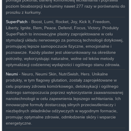
pomaga pokonać barierę komórkową wchłaniania i poprawia
poziom bioabsorpcji kurkuminy nawet 277 razy w porównaniu do
proszku z kurkumy.
SuperPatch
- Boost, Lumi, Rocket, Joy, Kick It, Freedom,
Liberty, Ignite, Rem, Peace, Defend, Focus, Victory. Produkty
SuperPatch to innowacyjne plastry zaprojektowane w celu
stymulacji układu nerwowego za pomocą technologii dotykowej,
promującej lepsze samopoczucie fizyczne, emocjonalne i
poznawcze. Każdy plaster jest ukierunkowany na określone
potrzeby, wykorzystując naturalne, wolne od leków metody
optymalizacji codziennej wydajności i ogólnego stanu zdrowia.
Neumi
- Neuro, Neumi Skin, NutriSwish, Hers. Unikalne
produkty, w tym flagowy glutation, zostały zaprojektowane w
celu poprawy zdrowia komórkowego, detoksykacji i ogólnego
dobrego samopoczucia poprzez wykorzystanie zaawansowanej
nanotechnologii w celu zapewnienia lepszego wchłaniania. Ich
innowacyjne formuły dostarczają silnych przeciwutleniaczy i
niezbędnych składników odżywczych w wygodnym formacie,
promując optymalne zdrowie, odmłodzenie skóry i wsparcie
energetyczne.