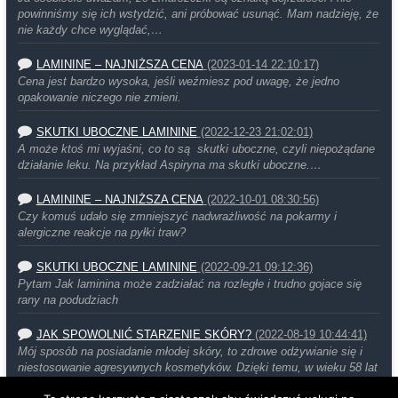
powinniśmy się ich wstydzić, ani próbować usunąć. Mam nadzieję, że
nie każdy chce wyglądać,…
LAMININE – NAJNIŻSZA CENA
(2023-01-14 22:10:17)
Cena jest bardzo wysoka, jeśli weźmiesz pod uwagę, że jedno
opakowanie niczego nie zmieni.
SKUTKI UBOCZNE LAMININE
(2022-12-23 21:02:01)
A może ktoś mi wyjaśni, co to są skutki uboczne, czyli niepożądane
działanie leku. Na przykład Aspiryna ma skutki uboczne.…
LAMININE – NAJNIŻSZA CENA
(2022-10-01 08:30:56)
Czy komuś udało się zmniejszyć nadwrażliwość na pokarmy i
alergiczne reakcje na pyłki traw?
SKUTKI UBOCZNE LAMININE
(2022-09-21 09:12:36)
Pytam Jak laminina może zadziałać na rozległe i trudno gojace się
rany na podudziach
JAK SPOWOLNIĆ STARZENIE SKÓRY?
(2022-08-19 10:44:41)
Mój sposób na posiadanie młodej skóry, to zdrowe odżywianie się i
niestosowanie agresywnych kosmetyków. Dzięki temu, w wieku 58 lat
moja…