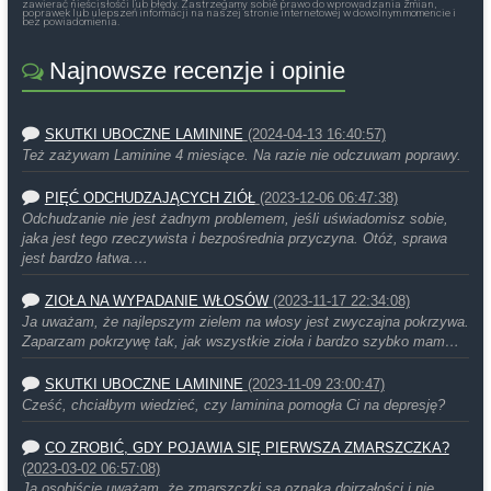
zawierać nieścisłości lub błędy. Zastrzegamy sobie prawo do wprowadzania zmian,
poprawek lub ulepszeń informacji na naszej stronie internetowej w dowolnym momencie i
bez powiadomienia.
Najnowsze recenzje i opinie
SKUTKI UBOCZNE LAMININE
(2024-04-13 16:40:57)
Też zażywam Laminine 4 miesiące. Na razie nie odczuwam poprawy.
PIĘĆ ODCHUDZAJĄCYCH ZIÓŁ
(2023-12-06 06:47:38)
Odchudzanie nie jest żadnym problemem, jeśli uświadomisz sobie,
jaka jest tego rzeczywista i bezpośrednia przyczyna. Otóż, sprawa
jest bardzo łatwa.…
ZIOŁA NA WYPADANIE WŁOSÓW
(2023-11-17 22:34:08)
Ja uważam, że najlepszym zielem na włosy jest zwyczajna pokrzywa.
Zaparzam pokrzywę tak, jak wszystkie zioła i bardzo szybko mam…
SKUTKI UBOCZNE LAMININE
(2023-11-09 23:00:47)
Cześć, chciałbym wiedzieć, czy laminina pomogła Ci na depresję?
CO ZROBIĆ, GDY POJAWIA SIĘ PIERWSZA ZMARSZCZKA?
(2023-03-02 06:57:08)
Ja osobiście uważam, że zmarszczki są oznaką dojrzałości i nie