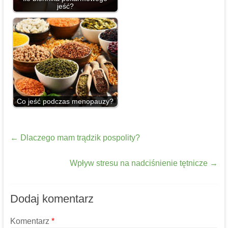
jeść?
Co jeść podczas menopauzy?
←
Dlaczego mam trądzik pospolity?
Wpływ stresu na nadciśnienie tętnicze
→
Dodaj komentarz
Komentarz
*