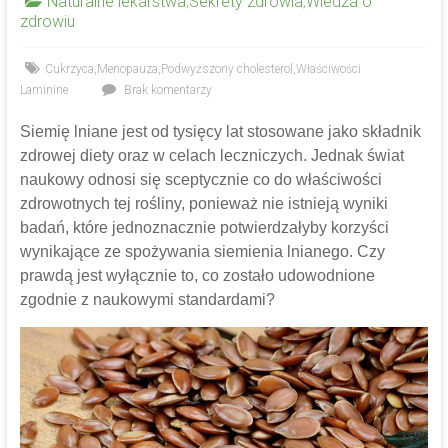
Naturalne lekarstwa
,
Sekrety zdrowia
,
Wiedza o
zdrowiu
Cukrzyca
,
Menopauza
,
Podwyższony cholesterol
,
Właściwości
Laminine
Brak komentarzy
Siemię lniane jest od tysięcy lat stosowane jako składnik
zdrowej diety oraz w celach leczniczych. Jednak świat
naukowy odnosi się sceptycznie co do właściwości
zdrowotnych tej rośliny, ponieważ nie istnieją wyniki
badań, które jednoznacznie potwierdzałyby korzyści
wynikające ze spożywania siemienia lnianego. Czy
prawdą jest wyłącznie to, co zostało udowodnione
zgodnie z naukowymi standardami?