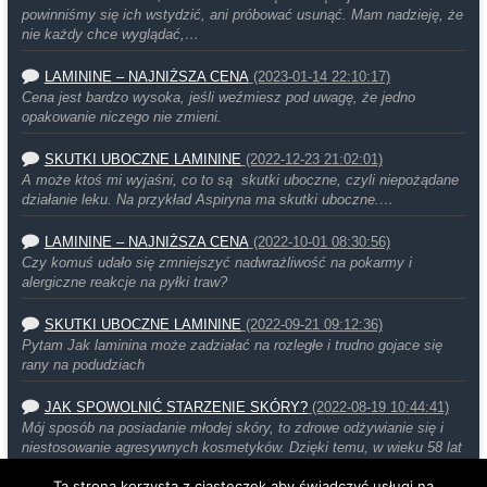
powinniśmy się ich wstydzić, ani próbować usunąć. Mam nadzieję, że
nie każdy chce wyglądać,…
LAMININE – NAJNIŻSZA CENA
(2023-01-14 22:10:17)
Cena jest bardzo wysoka, jeśli weźmiesz pod uwagę, że jedno
opakowanie niczego nie zmieni.
SKUTKI UBOCZNE LAMININE
(2022-12-23 21:02:01)
A może ktoś mi wyjaśni, co to są skutki uboczne, czyli niepożądane
działanie leku. Na przykład Aspiryna ma skutki uboczne.…
LAMININE – NAJNIŻSZA CENA
(2022-10-01 08:30:56)
Czy komuś udało się zmniejszyć nadwrażliwość na pokarmy i
alergiczne reakcje na pyłki traw?
SKUTKI UBOCZNE LAMININE
(2022-09-21 09:12:36)
Pytam Jak laminina może zadziałać na rozległe i trudno gojace się
rany na podudziach
JAK SPOWOLNIĆ STARZENIE SKÓRY?
(2022-08-19 10:44:41)
Mój sposób na posiadanie młodej skóry, to zdrowe odżywianie się i
niestosowanie agresywnych kosmetyków. Dzięki temu, w wieku 58 lat
moja…
Ta strona korzysta z ciasteczek aby świadczyć usługi na