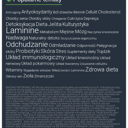
Antyoksydanty
Cholesterol
Ból stawów
Cellulit
Błonnik
Anti-aging
Cukrzyca
Depresja
Choroby serca
Choroby skóry
Chrapanie
Dieta
Jelita
Detoksykacja
Kulturystyka
Laminine
Mózg
Mięśnie
Metabolizm
Naczynia krwionośne
Nadwaga
Naturalny detoks
Oczyszczanie organizmu
Odchudzanie
Odmładzanie
Odporność
Pielęgnacja
Probiotyki
Skóra
Stres
Trądzik
skóry
Suplementy diety
Układ immunologiczny
Układ krwionośny
Układ
nerwowy
Układ pokarmowy
Układ trawienny
Usuwanie cellulitu
Zdrowa dieta
Witaminy
Wypadanie włosów
Właściwości Laminine
Zioła
Zmarszczki
Zdrowy sen
WAŻNA INFORMACJA! Na tej stronie nie publikujemy porad medycznych. Informacje tutaj
zawarte służą wyłącznie celom edukacyjnym i informacyjnym iw żadnym wypadku nie
powinny być traktowane jako porady medyczne. Nie jesteśmy sprzedawcą ani producentem
żadnego produktu. Wszelkie pytania dotyczące opisanych produktów należy kierować do
odpowiednich podmiotów. Przed użyciem jakiegokolwiek produktu lub w przypadku
jakichkolwiek pytań lub wątpliwości dotyczących własnego zdrowia należy skonsultować
się z lekarzem. Przytaczamy tutaj wypowiedzi osób deklarujących efekty, które nie muszą
być typowe i mogą odbiegać od wyników uzyskanych przez innych. Nasza strona
internetowa zawiera linki partnerskie. Jako współpracownik Amazon i partner innych
stron internetowych oferujących programy partnerskie zarabiamy na kwalifikujących się
zakupach. Oznacza to, że jeśli klikniesz w link partnerski i dokonasz zakupu, możemy
otrzymać prowizję. Linki partnerskie w żaden sposób nie wpływają na Twoje koszty jako
konsumenta. Twój koszt zakupu towarów jest taki sam, niezależnie od naszych linków
partnerskich. Czytając publikowane tu opinie pamiętaj, że nie weryfikujemy opinii
pochodzących z innych serwisów, ani tych publikowanych przez osoby odwiedzające
nasz serwis. Jednak sprawdzamy recenzje i usuwamy je, jeśli wykryjemy oszustwo.
Publikujemy zarówno pozytywne, jak i negatywne recenzje. Chociaż dokładamy wszelkich
starań, aby informacje publikowane na tej stronie były dokładne i aktualne, mogą one