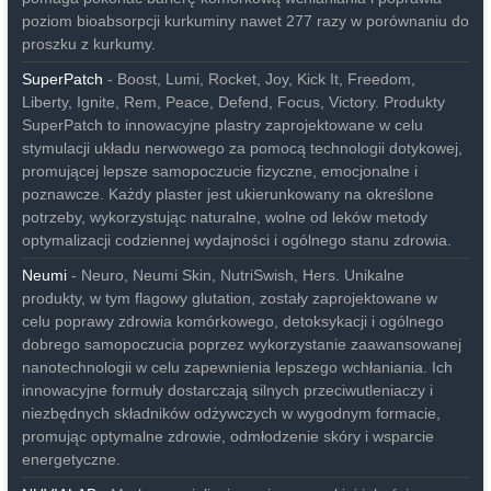
poziom bioabsorpcji kurkuminy nawet 277 razy w porównaniu do
proszku z kurkumy.
SuperPatch
- Boost, Lumi, Rocket, Joy, Kick It, Freedom,
Liberty, Ignite, Rem, Peace, Defend, Focus, Victory. Produkty
SuperPatch to innowacyjne plastry zaprojektowane w celu
stymulacji układu nerwowego za pomocą technologii dotykowej,
promującej lepsze samopoczucie fizyczne, emocjonalne i
poznawcze. Każdy plaster jest ukierunkowany na określone
potrzeby, wykorzystując naturalne, wolne od leków metody
optymalizacji codziennej wydajności i ogólnego stanu zdrowia.
Neumi
- Neuro, Neumi Skin, NutriSwish, Hers. Unikalne
produkty, w tym flagowy glutation, zostały zaprojektowane w
celu poprawy zdrowia komórkowego, detoksykacji i ogólnego
dobrego samopoczucia poprzez wykorzystanie zaawansowanej
nanotechnologii w celu zapewnienia lepszego wchłaniania. Ich
innowacyjne formuły dostarczają silnych przeciwutleniaczy i
niezbędnych składników odżywczych w wygodnym formacie,
promując optymalne zdrowie, odmłodzenie skóry i wsparcie
energetyczne.