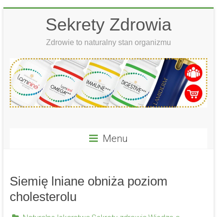
Skip
Sekrety Zdrowia
to
content
Zdrowie to naturalny stan organizmu
Menu
Siemię lniane obniża poziom
cholesterolu