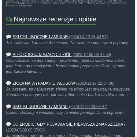
zawierać nieścisłości lub błędy. Zastrzegamy sobie prawo do wprowadzania zmian,
poprawek lub ulepszeń informacji na naszej stronie internetowej w dowolnym momencie i
bez powiadomienia.
Najnowsze recenzje i opinie
SKUTKI UBOCZNE LAMININE
(2024-04-13 16:40:57)
Też zażywam Laminine 4 miesiące. Na razie nie odczuwam poprawy.
PIĘĆ ODCHUDZAJĄCYCH ZIÓŁ
(2023-12-06 06:47:38)
Odchudzanie nie jest żadnym problemem, jeśli uświadomisz sobie,
jaka jest tego rzeczywista i bezpośrednia przyczyna. Otóż, sprawa
jest bardzo łatwa.…
ZIOŁA NA WYPADANIE WŁOSÓW
(2023-11-17 22:34:08)
Ja uważam, że najlepszym zielem na włosy jest zwyczajna pokrzywa.
Zaparzam pokrzywę tak, jak wszystkie zioła i bardzo szybko mam…
SKUTKI UBOCZNE LAMININE
(2023-11-09 23:00:47)
Cześć, chciałbym wiedzieć, czy laminina pomogła Ci na depresję?
CO ZROBIĆ, GDY POJAWIA SIĘ PIERWSZA ZMARSZCZKA?
(2023-03-02 06:57:08)
Ja osobiście uważam, że zmarszczki są oznaką dojrzałości i nie