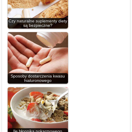
Czy naturalne suplementy diety
są bezpieczne?
Sposoby dostarczenia kwasu
hialuronowego
Ile błonnika pokarmowego