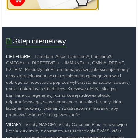
Sklep internetowy
LIFEPHARM
- Lamiderm Apex, Laminine®, Laminine®
OMEGA+++, DIGESTIVE+++, IMMUNE+++, OMNIA, REFIVE,
EXTRIM. Produkty LifePharm to najwyższej jakości suplementy
diety zaprojektowane w celu wspierania ogólnego zdrowia i
dobrego samopoczucia poprzez wykorzystanie zaawansowanej
nauki i naturalnych składników. Kluczowe oferty, takie jak
Laminine do regeneracji komórkowej i zdrowia układu
odpornościowego, są wzbogacone o unikalne formuły, które
łączą aminokwasy, witaminy i zastrzeżone mieszanki, aby
promować witalność i długowieczność.
VIDAFY
- Vidafy NANOFY, Vidafy Curcumin Plus. Innowacyjne
krople kurkuminy z opatentowaną technologią BioMS, która
pomaga pokonać barierę komórkową wchłaniania i poprawia