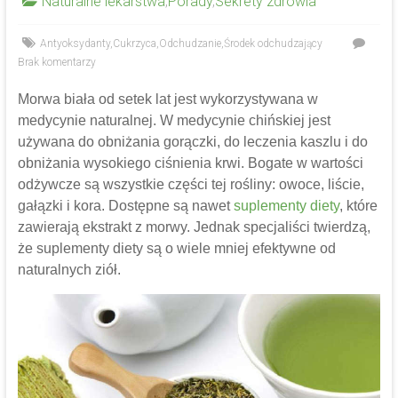
Naturalne lekarstwa
,
Porady
,
Sekrety zdrowia
Antyoksydanty
,
Cukrzyca
,
Odchudzanie
,
Środek odchudzający
Brak komentarzy
Morwa biała od setek lat jest wykorzystywana w
medycynie naturalnej. W medycynie chińskiej jest
używana do obniżania gorączki, do leczenia kaszlu i do
obniżania wysokiego ciśnienia krwi. Bogate w wartości
odżywcze są wszystkie części tej rośliny: owoce, liście,
gałązki i kora. Dostępne są nawet
suplementy diety
, które
zawierają ekstrakt z morwy. Jednak specjaliści twierdzą,
że suplementy diety są o wiele mniej efektywne od
naturalnych ziół.