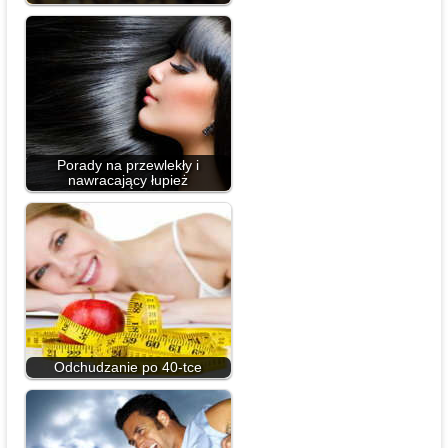
Porady na przewlekły i
nawracający łupież
Odchudzanie po 40-tce