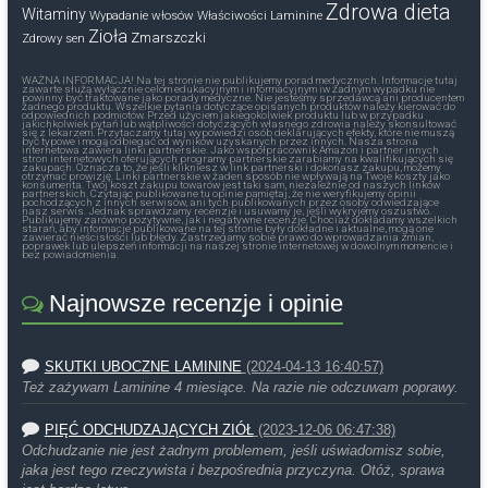
Zdrowa dieta
Witaminy
Wypadanie włosów
Właściwości Laminine
Zioła
Zmarszczki
Zdrowy sen
WAŻNA INFORMACJA! Na tej stronie nie publikujemy porad medycznych. Informacje tutaj
zawarte służą wyłącznie celom edukacyjnym i informacyjnym iw żadnym wypadku nie
powinny być traktowane jako porady medyczne. Nie jesteśmy sprzedawcą ani producentem
żadnego produktu. Wszelkie pytania dotyczące opisanych produktów należy kierować do
odpowiednich podmiotów. Przed użyciem jakiegokolwiek produktu lub w przypadku
jakichkolwiek pytań lub wątpliwości dotyczących własnego zdrowia należy skonsultować
się z lekarzem. Przytaczamy tutaj wypowiedzi osób deklarujących efekty, które nie muszą
być typowe i mogą odbiegać od wyników uzyskanych przez innych. Nasza strona
internetowa zawiera linki partnerskie. Jako współpracownik Amazon i partner innych
stron internetowych oferujących programy partnerskie zarabiamy na kwalifikujących się
zakupach. Oznacza to, że jeśli klikniesz w link partnerski i dokonasz zakupu, możemy
otrzymać prowizję. Linki partnerskie w żaden sposób nie wpływają na Twoje koszty jako
konsumenta. Twój koszt zakupu towarów jest taki sam, niezależnie od naszych linków
partnerskich. Czytając publikowane tu opinie pamiętaj, że nie weryfikujemy opinii
pochodzących z innych serwisów, ani tych publikowanych przez osoby odwiedzające
nasz serwis. Jednak sprawdzamy recenzje i usuwamy je, jeśli wykryjemy oszustwo.
Publikujemy zarówno pozytywne, jak i negatywne recenzje. Chociaż dokładamy wszelkich
starań, aby informacje publikowane na tej stronie były dokładne i aktualne, mogą one
zawierać nieścisłości lub błędy. Zastrzegamy sobie prawo do wprowadzania zmian,
poprawek lub ulepszeń informacji na naszej stronie internetowej w dowolnym momencie i
bez powiadomienia.
Najnowsze recenzje i opinie
SKUTKI UBOCZNE LAMININE
(2024-04-13 16:40:57)
Też zażywam Laminine 4 miesiące. Na razie nie odczuwam poprawy.
PIĘĆ ODCHUDZAJĄCYCH ZIÓŁ
(2023-12-06 06:47:38)
Odchudzanie nie jest żadnym problemem, jeśli uświadomisz sobie,
jaka jest tego rzeczywista i bezpośrednia przyczyna. Otóż, sprawa