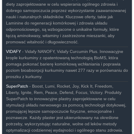
diety zaprojektowane w celu wspierania ogólnego zdrowia i
dobrego samopoczucia poprzez wykorzystanie zaawansowanej
nauki i naturalnych składników. Kluczowe oferty, takie jak
Laminine do regeneracji komórkowej i zdrowia układu
odpornościowego, są wzbogacone o unikalne formuły, które
łączą aminokwasy, witaminy i zastrzeżone mieszanki, aby
promować witalność i długowieczność.
VIDAFY
- Vidafy NANOFY, Vidafy Curcumin Plus. Innowacyjne
krople kurkuminy z opatentowaną technologią BioMS, która
pomaga pokonać barierę komórkową wchłaniania i poprawia
poziom bioabsorpcji kurkuminy nawet 277 razy w porównaniu do
proszku z kurkumy.
SuperPatch
- Boost, Lumi, Rocket, Joy, Kick It, Freedom,
Liberty, Ignite, Rem, Peace, Defend, Focus, Victory. Produkty
SuperPatch to innowacyjne plastry zaprojektowane w celu
stymulacji układu nerwowego za pomocą technologii dotykowej,
promującej lepsze samopoczucie fizyczne, emocjonalne i
poznawcze. Każdy plaster jest ukierunkowany na określone
potrzeby, wykorzystując naturalne, wolne od leków metody
optymalizacji codziennej wydajności i ogólnego stanu zdrowia.