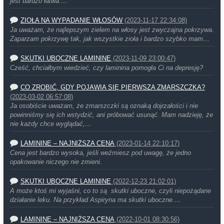
jest bardzo łatwa.…
ZIOŁA NA WYPADANIE WŁOSÓW
(2023-11-17 22:34:08)
Ja uważam, że najlepszym zielem na włosy jest zwyczajna pokrzywa.
Zaparzam pokrzywę tak, jak wszystkie zioła i bardzo szybko mam…
SKUTKI UBOCZNE LAMININE
(2023-11-09 23:00:47)
Cześć, chciałbym wiedzieć, czy laminina pomogła Ci na depresję?
CO ZROBIĆ, GDY POJAWIA SIĘ PIERWSZA ZMARSZCZKA?
(2023-03-02 06:57:08)
Ja osobiście uważam, że zmarszczki są oznaką dojrzałości i nie
powinniśmy się ich wstydzić, ani próbować usunąć. Mam nadzieję, że
nie każdy chce wyglądać,…
LAMININE – NAJNIŻSZA CENA
(2023-01-14 22:10:17)
Cena jest bardzo wysoka, jeśli weźmiesz pod uwagę, że jedno
opakowanie niczego nie zmieni.
SKUTKI UBOCZNE LAMININE
(2022-12-23 21:02:01)
A może ktoś mi wyjaśni, co to są skutki uboczne, czyli niepożądane
działanie leku. Na przykład Aspiryna ma skutki uboczne.…
LAMININE – NAJNIŻSZA CENA
(2022-10-01 08:30:56)