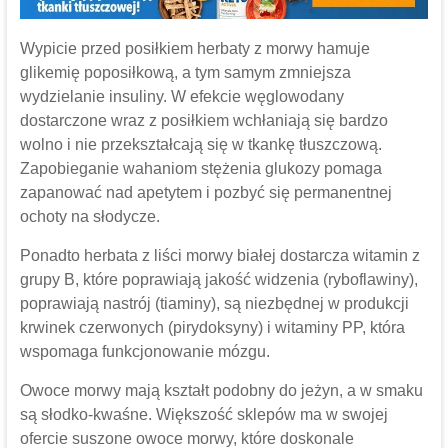
Wypicie przed posiłkiem herbaty z morwy hamuje
glikemię poposiłkową, a tym samym zmniejsza
wydzielanie insuliny. W efekcie węglowodany
dostarczone wraz z posiłkiem wchłaniają się bardzo
wolno i nie przekształcają się w tkankę tłuszczową.
Zapobieganie wahaniom stężenia glukozy pomaga
zapanować nad apetytem i pozbyć się permanentnej
ochoty na słodycze.
Ponadto herbata z liści morwy białej dostarcza witamin z
grupy B, które poprawiają jakość widzenia (ryboflawiny),
poprawiają nastrój (tiaminy), są niezbędnej w produkcji
krwinek czerwonych (pirydoksyny) i witaminy PP, która
wspomaga funkcjonowanie mózgu.
Owoce morwy mają kształt podobny do jeżyn, a w smaku
są słodko-kwaśne. Większość sklepów ma w swojej
ofercie suszone owoce morwy, które doskonale