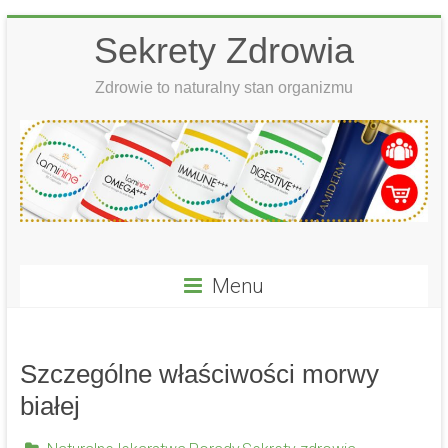
Skip
Sekrety Zdrowia
to
content
Zdrowie to naturalny stan organizmu
Menu
Szczególne właściwości morwy
białej