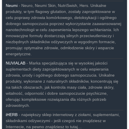
Neumi
- Neuro, Neumi Skin, NutriSwish, Hers. Unikalne
produkty, w tym flagowy glutation, zostały zaprojektowane w
celu poprawy zdrowia komórkowego, detoksykacji i ogólnego
dobrego samopoczucia poprzez wykorzystanie zaawansowanej
nanotechnologii w celu zapewnienia lepszego wchłaniania. Ich
innowacyjne formuły dostarczają silnych przeciwutleniaczy i
niezbędnych składników odżywczych w wygodnym formacie,
promując optymalne zdrowie, odmłodzenie skóry i wsparcie
energetyczne.
NUVIALAB
- Marka specjalizująca się w wysokiej jakości
suplementach diety zaprojektowanych w celu wspierania
zdrowia, urody i ogólnego dobrego samopoczucia. Unikalne
produkty, wykonane z naturalnych składników, koncentrują się
na takich obszarach, jak kontrola masy ciała, zdrowie skóry,
witalność, odporność i dobre samopoczucie psychiczne,
oferując kompleksowe rozwiązania dla różnych potrzeb
zdrowotnych.
iHERB
- największy sklep internetowy z ziołami, suplementami,
składnikami odżywczymi - jeśli czegoś nie znajdziesz w
Internecie, na pewno znajdziesz to tutaj…