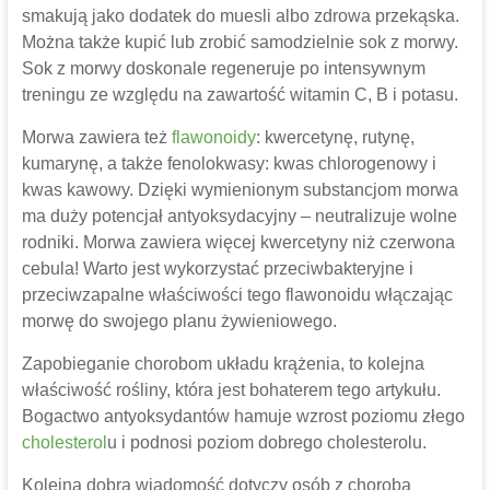
smakują jako dodatek do muesli albo zdrowa przekąska.
Można także kupić lub zrobić samodzielnie sok z morwy.
Sok z morwy doskonale regeneruje po intensywnym
treningu ze względu na zawartość witamin C, B i potasu.
Morwa zawiera też
flawonoidy
: kwercetynę, rutynę,
kumarynę, a także fenolokwasy: kwas chlorogenowy i
kwas kawowy. Dzięki wymienionym substancjom morwa
ma duży potencjał antyoksydacyjny – neutralizuje wolne
rodniki. Morwa zawiera więcej kwercetyny niż czerwona
cebula! Warto jest wykorzystać przeciwbakteryjne i
przeciwzapalne właściwości tego flawonoidu włączając
morwę do swojego planu żywieniowego.
Zapobieganie chorobom układu krążenia, to kolejna
właściwość rośliny, która jest bohaterem tego artykułu.
Bogactwo antyoksydantów hamuje wzrost poziomu złego
cholesterol
u i podnosi poziom dobrego cholesterolu.
Kolejna dobra wiadomość dotyczy osób z chorobą