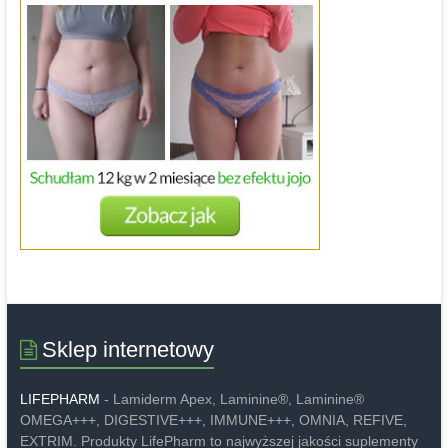
Sklep internetowy
LIFEPHARM
- Lamiderm Apex, Laminine®, Laminine®
OMEGA+++, DIGESTIVE+++, IMMUNE+++, OMNIA, REFIVE,
EXTRIM. Produkty LifePharm to najwyższej jakości suplementy