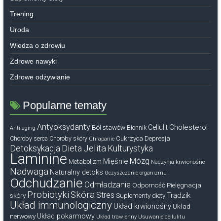
Trening
Uroda
Wiedza o zdrowiu
Zdrowe nawyki
Zdrowe odżywianie
Popularne tematy
Antyoksydanty
Cholesterol
Ból stawów
Cellulit
Błonnik
Anti-aging
Cukrzyca
Depresja
Choroby serca
Choroby skóry
Chrapanie
Dieta
Jelita
Detoksykacja
Kulturystyka
Laminine
Mózg
Mięśnie
Metabolizm
Naczynia krwionośne
Nadwaga
Naturalny detoks
Oczyszczanie organizmu
Odchudzanie
Odmładzanie
Odporność
Pielęgnacja
Probiotyki
Skóra
Stres
Trądzik
skóry
Suplementy diety
Układ immunologiczny
Układ krwionośny
Układ
nerwowy
Układ pokarmowy
Układ trawienny
Usuwanie cellulitu