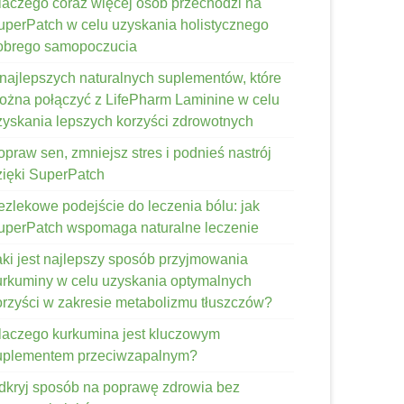
laczego coraz więcej osób przechodzi na
uperPatch w celu uzyskania holistycznego
obrego samopoczucia
 najlepszych naturalnych suplementów, które
ożna połączyć z LifePharm Laminine w celu
zyskania lepszych korzyści zdrowotnych
opraw sen, zmniejsz stres i podnieś nastrój
zięki SuperPatch
ezlekowe podejście do leczenia bólu: jak
uperPatch wspomaga naturalne leczenie
aki jest najlepszy sposób przyjmowania
urkuminy w celu uzyskania optymalnych
orzyści w zakresie metabolizmu tłuszczów?
laczego kurkumina jest kluczowym
uplementem przeciwzapalnym?
dkryj sposób na poprawę zdrowia bez