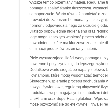
wyższe tempo przemiany materii. Regularne t
pomagają spalać tkankę tłuszczową, wzmacni
samopoczucie. Warto również pamiętać o zna
prowadzi do zaburzeń hormonalnych sprzyjając
hormonu odpowiedzialnego za uczucie głodu, 
Dlatego odpowiednia higiena snu oraz redukcj
jogę mogą znacząco wspierać proces odchud
nawodnieniu, które ma kluczowe znaczenie d
eliminacji produktów przemiany materii.
Picie wystarczającej ilości wody pomaga utr
trawienne i przyczynia się do lepszego wyk
Dodatkowo warto sięgać po napary ziołowe, ta
i cynamonu, które mogą wspomagać termogenez
Skuteczne wspieranie procesu odchudzania w
nawyki żywieniowe, regularną aktywność fiz
produktami wspomagającymi metabolizm i deto
LifePharm oraz SuperPatch glutation. Wprowa
może przyczynić się do efektywnej i trwałej 