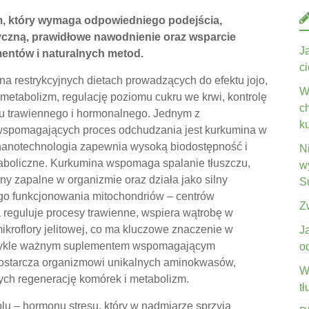
, który wymaga odpowiedniego podejścia,
yczną, prawidłowe nawodnienie oraz wsparcie
J
ntów i naturalnych metod.
c
na restrykcyjnych dietach prowadzących do efektu jojo,
W
metabolizm, regulację poziomu cukru we krwi, kontrolę
c
du trawiennego i hormonalnego. Jednym z
k
 wspomagających proces odchudzania jest kurkumina w
 nanotechnologia zapewnia wysoką biodostępność i
N
aboliczne. Kurkumina wspomaga spalanie tłuszczu,
wy
ny zapalne w organizmie oraz działa jako silny
S
ego funkcjonowania mitochondriów – centrów
Z
reguluje procesy trawienne, wspiera wątrobę w
kroflory jelitowej, co ma kluczowe znaczenie w
J
ezwykle ważnym suplementem wspomagającym
o
 dostarcza organizmowi unikalnych aminokwasów,
W
ych regenerację komórek i metabolizm.
t
lu – hormonu stresu, który w nadmiarze sprzyja