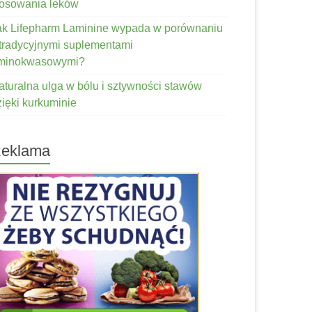
tosowania leków
ak Lifepharm Laminine wypada w porównaniu
 tradycyjnymi suplementami
minokwasowymi?
aturalna ulga w bólu i sztywności stawów
zięki kurkuminie
eklama