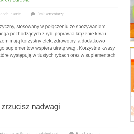
odchudzanie
Brak komentarzy
 fizyczny, stosowany w połączeniu ze spożywaniem
a pochodzących z ryb, poprawia krążenie krwi i
zem mają korzystny efekt zdrowotny, a dodatkowo
go suplementów wspiera utratę wagi. Korzystne kwasy
które występują w tłustych rybach oraz w suplementach
e zrzucisz nadwagi
nie tłuszczu
,
Wspomaga odchudzanie
Brak komentarzy