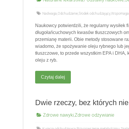
Nadwaga
,
Odchudzanie
,
Środek odchudzający
,
Wspomaga 
Naukowcy potwierdzili, że regularny wysiłek
długołańcuchowych kwasów tłuszczowych omeg
przemianę materii. Obie metody stosowane ra
wiadomo, że spożywanie oleju rybnego lub je
tłuszczowe, to przede wszystkim EPA i DHA, 
oleju z ryb.
Czytaj dalej
Dwie rzeczy, bez których ni
Zdrowe nawyki
,
Zdrowe odżywianie
Kuracja odchudzająca
,
Przyspieszenie metabolizmu
,
Spala