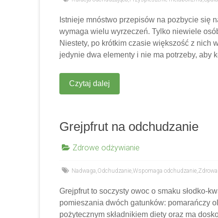
Istnieje mnóstwo przepisów na pozbycie się n
wymaga wielu wyrzeczeń. Tylko niewiele osób
Niestety, po krótkim czasie większość z nich
jedynie dwa elementy i nie ma potrzeby, aby k
Czytaj dalej
Grejpfrut na odchudzanie
Zdrowe odżywianie
Nadwaga
,
Odchudzanie
,
Wspomaga odchudzanie
,
Zdrowa 
Grejpfrut to soczysty owoc o smaku słodko-kw
pomieszania dwóch gatunków: pomarańczy olbr
pożytecznym składnikiem diety oraz ma dosko