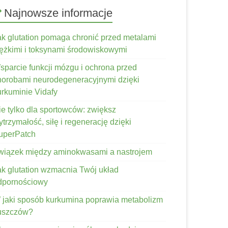
Najnowsze informacje
ak glutation pomaga chronić przed metalami
iężkimi i toksynami środowiskowymi
sparcie funkcji mózgu i ochrona przed
horobami neurodegeneracyjnymi dzięki
urkuminie Vidafy
ie tylko dla sportowców: zwiększ
trzymałość, siłę i regenerację dzięki
uperPatch
wiązek między aminokwasami a nastrojem
ak glutation wzmacnia Twój układ
dpornościowy
 jaki sposób kurkumina poprawia metabolizm
łuszczów?