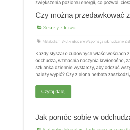
zwiększenia poziomu energii, co pozwoli cies
Czy można przedawkować zi
Sekrety zdrowia
Metabolizm
,
Skutki uboczne
,
Wspomaga odchudzanie
,
Zie
Każdy słyszał o cudownych właściwościach zi
odchudza, wzmacnia naczynia krwionośne, za
szklanka dziennie wystarczy, aby odczuć wszys
należy wypić? Czy zielona herbata zaszkodzi, 
Czytaj dalej
Jak pomóc sobie w odchudz
Naturalne lekarstwa
,
Podstawy naukowe
,
S