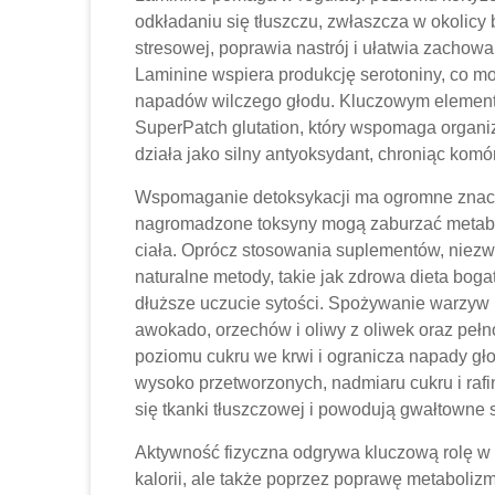
odkładaniu się tłuszczu, zwłaszcza w okolicy 
stresowej, poprawia nastrój i ułatwia zach
Laminine wspiera produkcję serotoniny, co mo
napadów wilczego głodu. Kluczowym elementem
SuperPatch glutation, który wspomaga organiz
działa jako silny antyoksydant, chroniąc kom
Wspomaganie detoksykacji ma ogromne znacz
nagromadzone toksyny mogą zaburzać metabol
ciała. Oprócz stosowania suplementów, nie
naturalne metody, takie jak zdrowa dieta bogat
dłuższe uczucie sytości. Spożywanie warzyw 
awokado, orzechów i oliwy z oliwek oraz pełn
poziomu cukru we krwi i ogranicza napady gł
wysoko przetworzonych, nadmiaru cukru i raf
się tkanki tłuszczowej i powodują gwałtowne 
Aktywność fizyczna odgrywa kluczową rolę w p
kalorii, ale także poprzez poprawę metaboliz