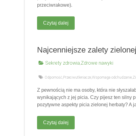
przeciwrakowe).
Czytaj dalej
Najcenniejsze zalety zielone
Sekrety zdrowia
,
Zdrowe nawyki
Odporność
,
Przeciwutleniacze
,
Wspomaga odchudzanie
,
Zi
Z pewnością nie ma osoby, która nie słyszałab
wynikających z jej picia. Czy pijesz ten siln
pozytywne aspekty picia zielonej herbaty? A 
Czytaj dalej