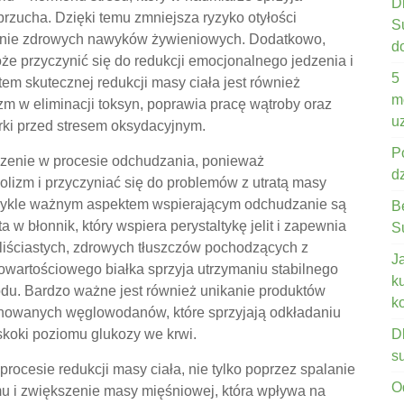
D
brzucha. Dzięki temu zmniejsza ryzyko otyłości
S
owanie zdrowych nawyków żywieniowych. Dodatkowo,
d
że przyczynić się do redukcji emocjonalnego jedzenia i
5
 skutecznej redukcji masy ciała jest również
m
m w eliminacji toksyn, poprawia pracę wątroby oraz
u
órki przed stresem oksydacyjnym.
P
enie w procesie odchudzania, ponieważ
d
izm i przyczyniać się do problemów z utratą masy
zwykle ważnym aspektem wspierającym odchudzanie są
B
a w błonnik, który wspiera perystaltykę jelit i zapewnia
S
liściastych, zdrowych tłuszczów pochodzących z
J
owartościowego białka sprzyja utrzymaniu stabilnego
k
odu. Bardzo ważne jest również unikanie produktów
k
inowanych węglowodanów, które sprzyjają odkładaniu
skoki poziomu glukozy we krwi.
D
s
rocesie redukcji masy ciała, nie tylko poprzez spalanie
O
mu i zwiększenie masy mięśniowej, która wpływa na