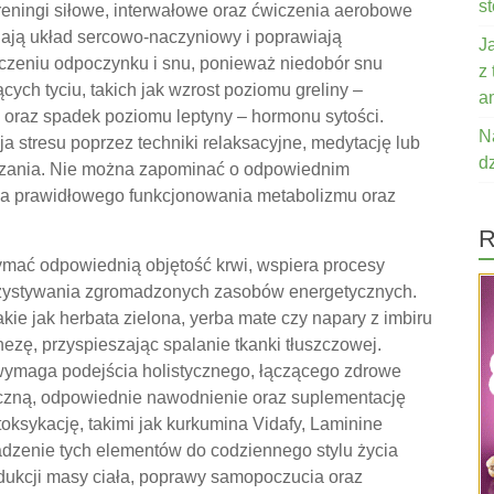
s
reningi siłowe, interwałowe oraz ćwiczenia aerobowe
ają układ sercowo-naczyniowy i poprawiają
J
czeniu odpoczynku i snu, ponieważ niedobór snu
z
ych tyciu, takich jak wzrost poziomu greliny –
a
oraz spadek poziomu leptyny – hormonu sytości.
N
a stresu poprzez techniki relaksacyjne, medytację lub
d
zania. Nie można zapominać o odpowiednim
la prawidłowego funkcjonowania metabolizmu oraz
R
zymać odpowiednią objętość krwi, wspiera procesy
orzystywania zgromadzonych zasobów energetycznych.
kie jak herbata zielona, yerba mate czy napary z imbiru
ę, przyspieszając spalanie tkanki tłuszczowej.
ymaga podejścia holistycznego, łączącego zdrowe
yczną, odpowiednie nawodnienie oraz suplementację
ksykację, takimi jak kurkumina Vidafy, Laminine
dzenie tych elementów do codziennego stylu życia
redukcji masy ciała, poprawy samopoczucia oraz