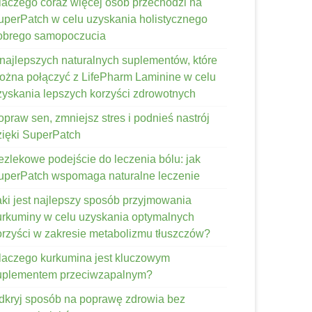
laczego coraz więcej osób przechodzi na
uperPatch w celu uzyskania holistycznego
obrego samopoczucia
 najlepszych naturalnych suplementów, które
ożna połączyć z LifePharm Laminine w celu
zyskania lepszych korzyści zdrowotnych
opraw sen, zmniejsz stres i podnieś nastrój
zięki SuperPatch
ezlekowe podejście do leczenia bólu: jak
uperPatch wspomaga naturalne leczenie
aki jest najlepszy sposób przyjmowania
urkuminy w celu uzyskania optymalnych
orzyści w zakresie metabolizmu tłuszczów?
laczego kurkumina jest kluczowym
uplementem przeciwzapalnym?
dkryj sposób na poprawę zdrowia bez