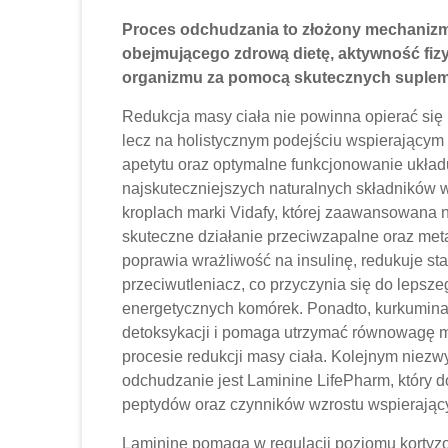
Proces odchudzania to złożony mechanizm
obejmującego zdrową dietę, aktywność fiz
organizmu za pomocą skutecznych supleme
Redukcja masy ciała nie powinna opierać się 
lecz na holistycznym podejściu wspierającym 
apetytu oraz optymalne funkcjonowanie ukła
najskuteczniejszych naturalnych składników
kroplach marki Vidafy, której zaawansowana
skuteczne działanie przeciwzapalne oraz met
poprawia wrażliwość na insulinę, redukuje sta
przeciwutleniacz, co przyczynia się do lepsz
energetycznych komórek. Ponadto, kurkumina 
detoksykacji i pomaga utrzymać równowagę mi
procesie redukcji masy ciała. Kolejnym ni
odchudzanie jest Laminine LifePharm, który
peptydów oraz czynników wzrostu wspierając
Laminine pomaga w regulacji poziomu kortyzo