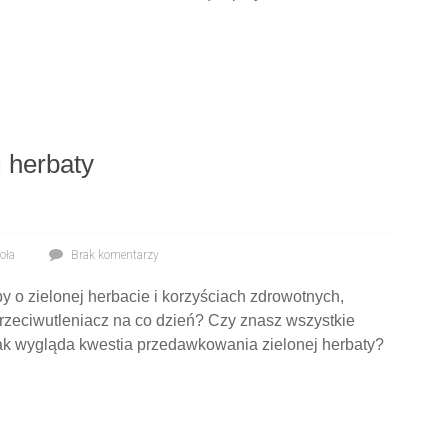
j herbaty
oła
Brak komentarzy
y o zielonej herbacie i korzyściach zdrowotnych,
y przeciwutleniacz na co dzień? Czy znasz wszystkie
jak wygląda kwestia przedawkowania zielonej herbaty?