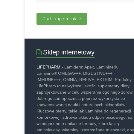
Sklep internetowy
LIFEPHARM
- Lamiderm Apex, Laminine®,
Laminine® OMEGA+++, DIGESTIVE+++,
IMMUNE+++, OMNIA, REFIVE, EXTRIM. Produkty
LifePharm to najwyższej jakości suplementy diety
zaprojektowane w celu wspierania ogólnego zdrowia
dobrego samopoczucia poprzez wykorzystanie
zaawansowanej nauki i naturalnych składników.
Kluczowe oferty, takie jak Laminine do regeneracji
komórkowej i zdrowia układu odpornościowego, są
wzbogacone o unikalne formuły, które łączą
aminokwasy, witaminy i zastrzeżone mieszanki, aby