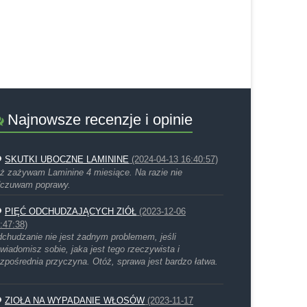
Najnowsze recenzje i opinie
SKUTKI UBOCZNE LAMININE
(2024-04-13 16:40:57)
ż zażywam Laminine 4 miesiące. Na razie nie
czuwam poprawy.
PIĘĆ ODCHUDZAJĄCYCH ZIÓŁ
(2023-12-06
:47:38)
chudzanie nie jest żadnym problemem, jeśli
wiadomisz sobie, jaka jest tego rzeczywista i
zpośrednia przyczyna. Otóż, sprawa jest bardzo łatwa.
ZIOŁA NA WYPADANIE WŁOSÓW
(2023-11-17