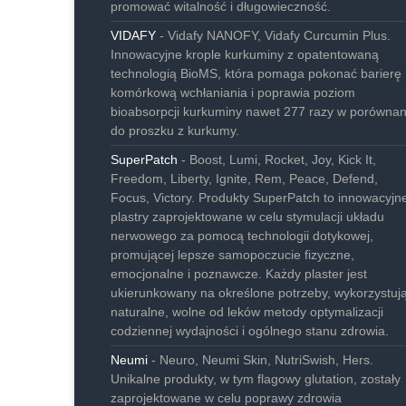
promować witalność i długowieczność.
VIDAFY
- Vidafy NANOFY, Vidafy Curcumin Plus.
Innowacyjne krople kurkuminy z opatentowaną
technologią BioMS, która pomaga pokonać barierę
komórkową wchłaniania i poprawia poziom
bioabsorpcji kurkuminy nawet 277 razy w porównan
do proszku z kurkumy.
SuperPatch
- Boost, Lumi, Rocket, Joy, Kick It,
Freedom, Liberty, Ignite, Rem, Peace, Defend,
Focus, Victory. Produkty SuperPatch to innowacyjn
plastry zaprojektowane w celu stymulacji układu
nerwowego za pomocą technologii dotykowej,
promującej lepsze samopoczucie fizyczne,
emocjonalne i poznawcze. Każdy plaster jest
ukierunkowany na określone potrzeby, wykorzystuj
naturalne, wolne od leków metody optymalizacji
codziennej wydajności i ogólnego stanu zdrowia.
Neumi
- Neuro, Neumi Skin, NutriSwish, Hers.
Unikalne produkty, w tym flagowy glutation, zostały
zaprojektowane w celu poprawy zdrowia