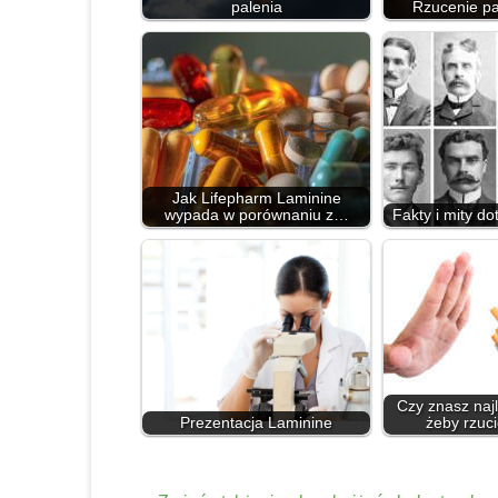
palenia
Rzucenie pal
Jak Lifepharm Laminine
wypada w porównaniu z…
Fakty i mity d
Czy znasz naj
Prezentacja Laminine
żeby rzuci