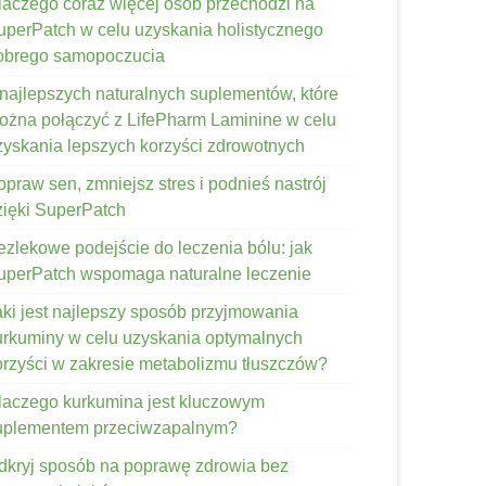
laczego coraz więcej osób przechodzi na
uperPatch w celu uzyskania holistycznego
obrego samopoczucia
 najlepszych naturalnych suplementów, które
ożna połączyć z LifePharm Laminine w celu
zyskania lepszych korzyści zdrowotnych
opraw sen, zmniejsz stres i podnieś nastrój
zięki SuperPatch
ezlekowe podejście do leczenia bólu: jak
uperPatch wspomaga naturalne leczenie
aki jest najlepszy sposób przyjmowania
urkuminy w celu uzyskania optymalnych
orzyści w zakresie metabolizmu tłuszczów?
laczego kurkumina jest kluczowym
uplementem przeciwzapalnym?
dkryj sposób na poprawę zdrowia bez