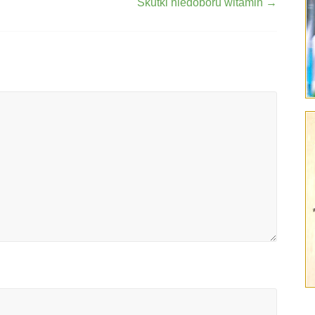
Skutki niedoboru witamin
→