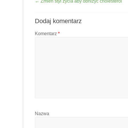
←
Zmień styl życia aby obniżyć cholesterol
Dodaj komentarz
Komentarz
*
Nazwa