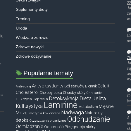
22
Ja
Suplementy diety
zw
Trening
ws
Uroda
iu
Cz
Wiedza o zdrowiu
de
Zdrowe nawyki
Zdrowe odżywianie
Z
Ja
e
są
Popularne tematy
an
w
Antyoksydanty
Ból stawów
Cellulit
Błonnik
Anti-aging
Cholesterol
Choroby serca
Choroby skóry
Chrapanie
ąc
Ce
Dieta
Jelita
Detoksykacja
Cukrzyca
Depresja
je
Laminine
Kulturystyka
Mięśnie
Metabolizm
Nadwaga
Mózg
Naturalny
Naczynia krwionośne
Odchudzanie
A 
detoks
Oczyszczanie organizmu
ni
Odmładzanie
Odporność
Pielęgnacja skóry
sk