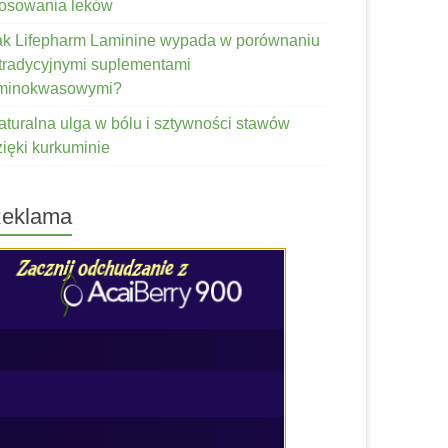
tosowania leków
ak Lifepharm Laminine wypada w porównaniu
 tradycyjnymi suplementami
minokwasowymi?
aturalna ulga w bólu i sztywności stawów
zięki kurkuminie
eklama