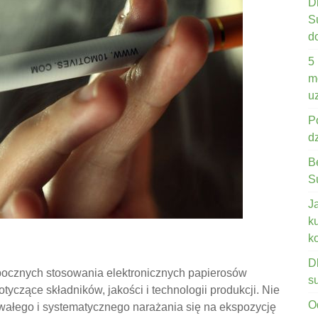
D
S
d
5
m
u
P
d
B
S
J
k
k
D
bocznych stosowania elektronicznych papierosów
s
otyczące składników, jakości i technologii produkcji. Nie
O
rwałego i systematycznego narażania się na ekspozycję