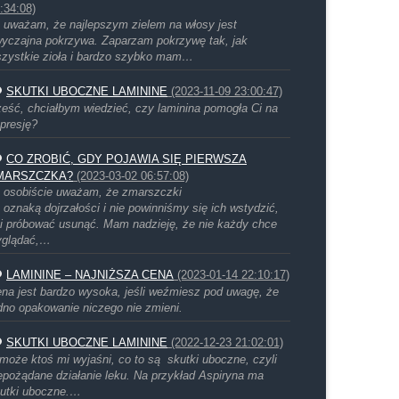
:34:08)
 uważam, że najlepszym zielem na włosy jest
yczajna pokrzywa. Zaparzam pokrzywę tak, jak
zystkie zioła i bardzo szybko mam…
SKUTKI UBOCZNE LAMININE
(2023-11-09 23:00:47)
eść, chciałbym wiedzieć, czy laminina pomogła Ci na
presję?
CO ZROBIĆ, GDY POJAWIA SIĘ PIERWSZA
MARSZCZKA?
(2023-03-02 06:57:08)
 osobiście uważam, że zmarszczki
 oznaką dojrzałości i nie powinniśmy się ich wstydzić,
i próbować usunąć. Mam nadzieję, że nie każdy chce
yglądać,…
LAMININE – NAJNIŻSZA CENA
(2023-01-14 22:10:17)
na jest bardzo wysoka, jeśli weźmiesz pod uwagę, że
dno opakowanie niczego nie zmieni.
SKUTKI UBOCZNE LAMININE
(2022-12-23 21:02:01)
może ktoś mi wyjaśni, co to są skutki uboczne, czyli
epożądane działanie leku. Na przykład Aspiryna ma
utki uboczne.…