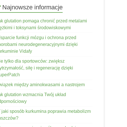
Najnowsze informacje
ak glutation pomaga chronić przed metalami
iężkimi i toksynami środowiskowymi
sparcie funkcji mózgu i ochrona przed
horobami neurodegeneracyjnymi dzięki
urkuminie Vidafy
ie tylko dla sportowców: zwiększ
trzymałość, siłę i regenerację dzięki
uperPatch
wiązek między aminokwasami a nastrojem
ak glutation wzmacnia Twój układ
dpornościowy
 jaki sposób kurkumina poprawia metabolizm
łuszczów?