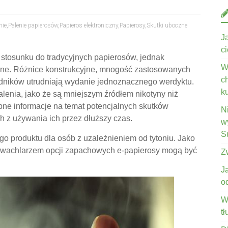
nie
,
Palenie papierosów
,
Papieros elektroniczny
,
Papierosy
,
Skutki uboczne
J
c
 stosunku do tradycyjnych papierosów, jednak
W
zne. Różnice konstrukcyjne, mnogość zastosowanych
c
adników utrudniają wydanie jednoznacznego werdyktu.
k
enia, jako że są mniejszym źródłem nikotyny niż
ępne informacje na temat potencjalnych skutków
N
 z używania ich przez dłuższy czas.
wy
S
go produktu dla osób z uzależnieniem od tytoniu. Jako
 wachlarzem opcji zapachowych e-papierosy mogą być
Z
J
o
W
t