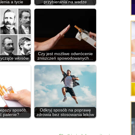
enia a tycie
przybierania na wadze
Czy jest możliwe odwrócenie
otyczące włosów
zniszczeń spowodowanych…
lepszy sposób,
Odkryj sposób na poprawę
ć palenie?
zdrowia bez stosowania leków