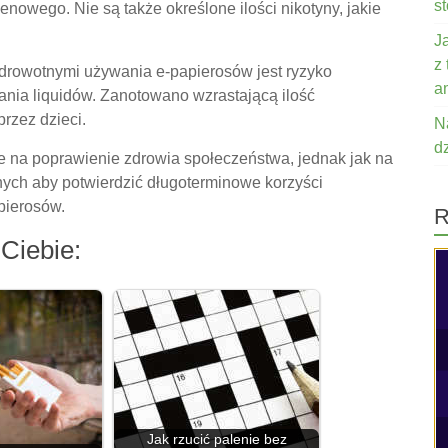
s
enowego. Nie są także określone ilości nikotyny, jakie
J
z
zdrowotnymi używania e-papierosów jest ryzyko
a
nia liquidów. Zanotowano wzrastającą ilość
rzez dzieci.
N
d
e na poprawienie zdrowia społeczeństwa, jednak jak na
anych aby potwierdzić długoterminowe korzyści
pierosów.
R
Ciebie:
Jak rzucić palenie bez