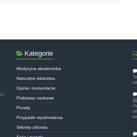
Kategorie
Medycyna akademicka
Te
Naturalne lekarstwa
od
Opinie i komentarze
 i
Podstawy naukowe
06
Od
Porady
uś
be
Przypadki wyzdrowienia
…
Sekrety zdrowia
Seks i związki