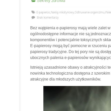
Sekrety zdrowia
E-papieros
,
Nałóg nikotynowy
,
Odtruwanie organizmu
,
Pale
Brak komentarzy
Bez wątpienia e-papierosy mają wiele zalet w
ogólnodostępne informacje nie są jednoznac
komponentów i potencjalnie toksycznych skł
E-papierosy mogą być pomocne w rzuceniu pal
papierosy tradycyjne.
Do tej pory nie są dost
ubocznych palenia e-papierosów wynikających
Istnieją uzasadnione obawy o atrakcyjności te
nowinka technologiczna dostępna z szerokim
atrakcyjne dla młodszych użytkowników.