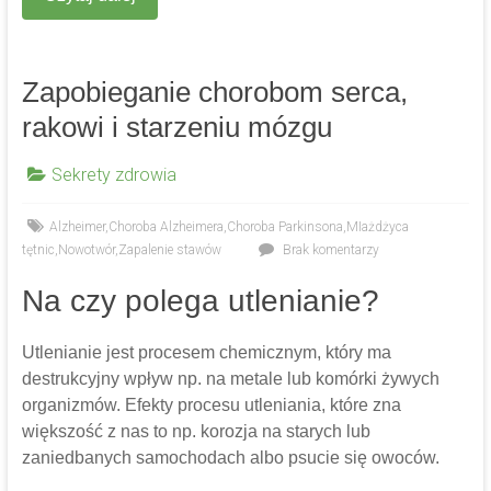
Zapobieganie chorobom serca,
rakowi i starzeniu mózgu
Sekrety zdrowia
Alzheimer
,
Choroba Alzheimera
,
Choroba Parkinsona
,
MIażdżyca
tętnic
,
Nowotwór
,
Zapalenie stawów
Brak komentarzy
Na czy polega utlenianie?
Utlenianie jest procesem chemicznym, który ma
destrukcyjny wpływ np. na metale lub komórki żywych
organizmów. Efekty procesu utleniania, które zna
większość z nas to np. korozja na starych lub
zaniedbanych samochodach albo psucie się owoców.