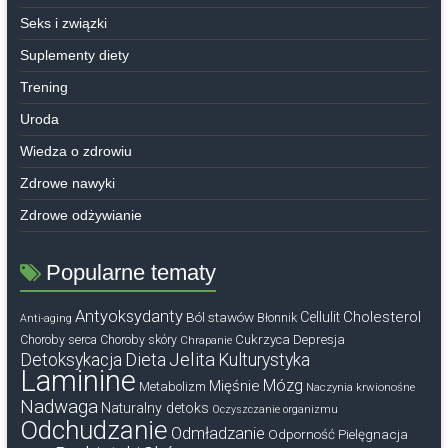
Seks i związki
Suplementy diety
Trening
Uroda
Wiedza o zdrowiu
Zdrowe nawyki
Zdrowe odżywianie
Popularne tematy
Antyoksydanty
Cholesterol
Ból stawów
Cellulit
Błonnik
Anti-aging
Cukrzyca
Depresja
Choroby serca
Choroby skóry
Chrapanie
Dieta
Jelita
Detoksykacja
Kulturystyka
Laminine
Mózg
Mięśnie
Metabolizm
Naczynia krwionośne
Nadwaga
Naturalny detoks
Oczyszczanie organizmu
Odchudzanie
Odmładzanie
Odporność
Pielęgnacja