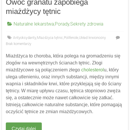
Owoc granatu zapobiega
miażdżycy tętnic
Naturalne lekarstwa
,
Porady
,
Sekrety zdrowia
Antyoksydanty
,
MIażdżyca tętnic
,
Polifenole
,
Układ krwionośny
Brak komentarzy
Miażdżyca to choroba, która polega na gromadzeniu się
złogów na wewnętrznych ścianach tętnic. Złogi
miażdżycowe są połączeniem złego
cholesterol
u, który
ulega utlenieniu, oraz innych substancji, między innymi
wapnia i składników krwi, które przyklejają się do ściany
tętnicy. W miarę upływu czasu, tętnica stopniowo zwęża
się, a ostatecznie może nawet całkowicie się zatkać.
Istnieją całkowicie naturalne substancje, które pomagają
oczyścić tętnice ze zmian miażdżycowych.
Czytaj dalej