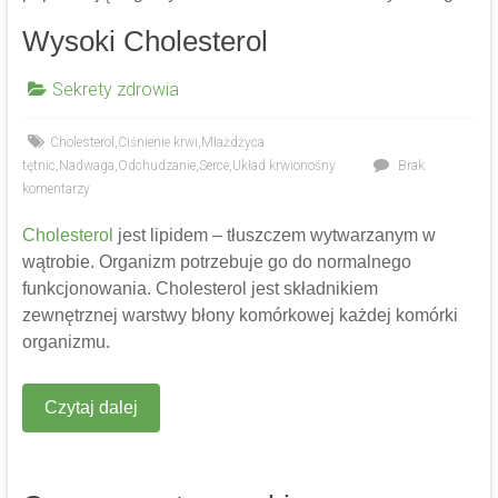
Wysoki Cholesterol
Sekrety zdrowia
Cholesterol
,
Ciśnienie krwi
,
MIażdżyca
tętnic
,
Nadwaga
,
Odchudzanie
,
Serce
,
Układ krwionośny
Brak
komentarzy
Cholesterol
jest lipidem – tłuszczem wytwarzanym w
wątrobie. Organizm potrzebuje go do normalnego
funkcjonowania. Cholesterol jest składnikiem
zewnętrznej warstwy błony komórkowej każdej komórki
organizmu.
Czytaj dalej