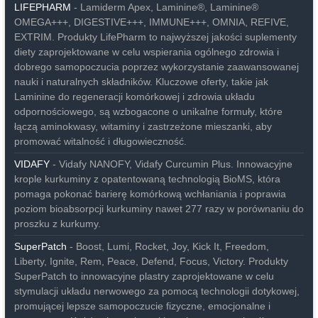
LIFEPHARM
- Lamiderm Apex, Laminine®, Laminine®
OMEGA+++, DIGESTIVE+++, IMMUNE+++, OMNIA, REFIVE,
EXTRIM. Produkty LifePharm to najwyższej jakości suplementy
diety zaprojektowane w celu wspierania ogólnego zdrowia i
dobrego samopoczucia poprzez wykorzystanie zaawansowanej
nauki i naturalnych składników. Kluczowe oferty, takie jak
Laminine do regeneracji komórkowej i zdrowia układu
odpornościowego, są wzbogacone o unikalne formuły, które
łączą aminokwasy, witaminy i zastrzeżone mieszanki, aby
promować witalność i długowieczność.
VIDAFY
- Vidafy NANOFY, Vidafy Curcumin Plus. Innowacyjne
krople kurkuminy z opatentowaną technologią BioMS, która
pomaga pokonać barierę komórkową wchłaniania i poprawia
poziom bioabsorpcji kurkuminy nawet 277 razy w porównaniu do
proszku z kurkumy.
SuperPatch
- Boost, Lumi, Rocket, Joy, Kick It, Freedom,
Liberty, Ignite, Rem, Peace, Defend, Focus, Victory. Produkty
SuperPatch to innowacyjne plastry zaprojektowane w celu
stymulacji układu nerwowego za pomocą technologii dotykowej,
promującej lepsze samopoczucie fizyczne, emocjonalne i