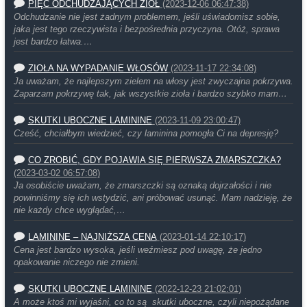
PIĘĆ ODCHUDZAJĄCYCH ZIÓŁ
(2023-12-06 06:47:38)
Odchudzanie nie jest żadnym problemem, jeśli uświadomisz sobie,
jaka jest tego rzeczywista i bezpośrednia przyczyna. Otóż, sprawa
jest bardzo łatwa.…
ZIOŁA NA WYPADANIE WŁOSÓW
(2023-11-17 22:34:08)
Ja uważam, że najlepszym zielem na włosy jest zwyczajna pokrzywa.
Zaparzam pokrzywę tak, jak wszystkie zioła i bardzo szybko mam…
SKUTKI UBOCZNE LAMININE
(2023-11-09 23:00:47)
Cześć, chciałbym wiedzieć, czy laminina pomogła Ci na depresję?
CO ZROBIĆ, GDY POJAWIA SIĘ PIERWSZA ZMARSZCZKA?
(2023-03-02 06:57:08)
Ja osobiście uważam, że zmarszczki są oznaką dojrzałości i nie
powinniśmy się ich wstydzić, ani próbować usunąć. Mam nadzieję, że
nie każdy chce wyglądać,…
LAMININE – NAJNIŻSZA CENA
(2023-01-14 22:10:17)
Cena jest bardzo wysoka, jeśli weźmiesz pod uwagę, że jedno
opakowanie niczego nie zmieni.
SKUTKI UBOCZNE LAMININE
(2022-12-23 21:02:01)
A może ktoś mi wyjaśni, co to są skutki uboczne, czyli niepożądane