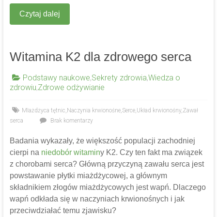
Czytaj dalej
Witamina K2 dla zdrowego serca
Podstawy naukowe
,
Sekrety zdrowia
,
Wiedza o
zdrowiu
,
Zdrowe odżywianie
MIażdżyca tętnic
,
Naczynia krwionośne
,
Serce
,
Układ krwionośny
,
Zawał
serca
Brak komentarzy
Badania wykazały, że większość populacji zachodniej
cierpi na
niedobór witamin
y K2. Czy ten fakt ma związek
z chorobami serca? Główną przyczyną zawału serca jest
powstawanie płytki miażdżycowej, a głównym
składnikiem złogów miażdżycowych jest wapń. Dlaczego
wapń odkłada się w naczyniach krwionośnych i jak
przeciwdziałać temu zjawisku?