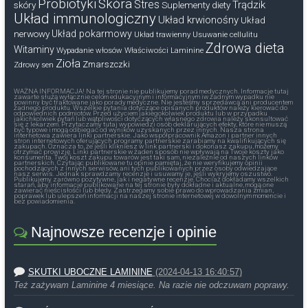
Probiotyki
Skóra
Stres
Trądzik
skóry
Suplementy diety
Układ immunologiczny
Układ krwionośny
Układ
nerwowy
Układ pokarmowy
Układ trawienny
Usuwanie cellulitu
Zdrowa dieta
Witaminy
Wypadanie włosów
Właściwości Laminine
Zioła
Zmarszczki
Zdrowy sen
WAŻNA INFORMACJA! Na tej stronie nie publikujemy porad medycznych. Informacje tutaj
zawarte służą wyłącznie celom edukacyjnym i informacyjnym iw żadnym wypadku nie
powinny być traktowane jako porady medyczne. Nie jesteśmy sprzedawcą ani producentem
żadnego produktu. Wszelkie pytania dotyczące opisanych produktów należy kierować do
odpowiednich podmiotów. Przed użyciem jakiegokolwiek produktu lub w przypadku
jakichkolwiek pytań lub wątpliwości dotyczących własnego zdrowia należy skonsultować
się z lekarzem. Przytaczamy tutaj wypowiedzi osób deklarujących efekty, które nie muszą
być typowe i mogą odbiegać od wyników uzyskanych przez innych. Nasza strona
internetowa zawiera linki partnerskie. Jako współpracownik Amazon i partner innych
stron internetowych oferujących programy partnerskie zarabiamy na kwalifikujących się
zakupach. Oznacza to, że jeśli klikniesz w link partnerski i dokonasz zakupu, możemy
otrzymać prowizję. Linki partnerskie w żaden sposób nie wpływają na Twoje koszty jako
konsumenta. Twój koszt zakupu towarów jest taki sam, niezależnie od naszych linków
partnerskich. Czytając publikowane tu opinie pamiętaj, że nie weryfikujemy opinii
pochodzących z innych serwisów, ani tych publikowanych przez osoby odwiedzające
nasz serwis. Jednak sprawdzamy recenzje i usuwamy je, jeśli wykryjemy oszustwo.
Publikujemy zarówno pozytywne, jak i negatywne recenzje. Chociaż dokładamy wszelkich
starań, aby informacje publikowane na tej stronie były dokładne i aktualne, mogą one
zawierać nieścisłości lub błędy. Zastrzegamy sobie prawo do wprowadzania zmian,
poprawek lub ulepszeń informacji na naszej stronie internetowej w dowolnym momencie i
bez powiadomienia.
Najnowsze recenzje i opinie
SKUTKI UBOCZNE LAMININE
(2024-04-13 16:40:57)
Też zażywam Laminine 4 miesiące. Na razie nie odczuwam poprawy.