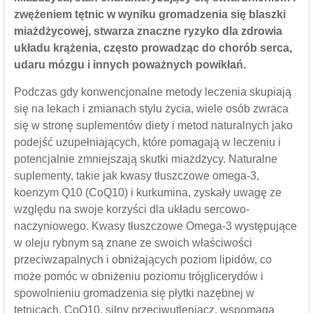
zwężeniem tętnic w wyniku gromadzenia się blaszki
miażdżycowej, stwarza znaczne ryzyko dla zdrowia
układu krążenia, często prowadząc do chorób serca,
udaru mózgu i innych poważnych powikłań.
Podczas gdy konwencjonalne metody leczenia skupiają
się na lekach i zmianach stylu życia, wiele osób zwraca
się w stronę suplementów diety i metod naturalnych jako
podejść uzupełniających, które pomagają w leczeniu i
potencjalnie zmniejszają skutki miażdżycy. Naturalne
suplementy, takie jak kwasy tłuszczowe omega-3,
koenzym Q10 (CoQ10) i kurkumina, zyskały uwagę ze
względu na swoje korzyści dla układu sercowo-
naczyniowego. Kwasy tłuszczowe Omega-3 występujące
w oleju rybnym są znane ze swoich właściwości
przeciwzapalnych i obniżających poziom lipidów, co
może pomóc w obniżeniu poziomu trójglicerydów i
spowolnieniu gromadzenia się płytki nazębnej w
tętnicach. CoQ10, silny przeciwutleniacz, wspomaga