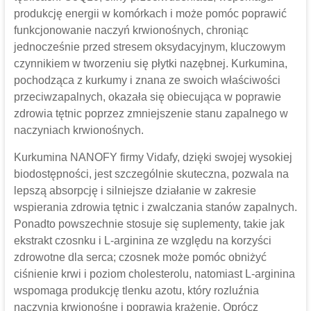
produkcję energii w komórkach i może pomóc poprawić
funkcjonowanie naczyń krwionośnych, chroniąc
jednocześnie przed stresem oksydacyjnym, kluczowym
czynnikiem w tworzeniu się płytki nazębnej. Kurkumina,
pochodząca z kurkumy i znana ze swoich właściwości
przeciwzapalnych, okazała się obiecująca w poprawie
zdrowia tętnic poprzez zmniejszenie stanu zapalnego w
naczyniach krwionośnych.
Kurkumina NANOFY firmy Vidafy, dzięki swojej wysokiej
biodostępności, jest szczególnie skuteczna, pozwala na
lepszą absorpcję i silniejsze działanie w zakresie
wspierania zdrowia tętnic i zwalczania stanów zapalnych.
Ponadto powszechnie stosuje się suplementy, takie jak
ekstrakt czosnku i L-arginina ze względu na korzyści
zdrowotne dla serca; czosnek może pomóc obniżyć
ciśnienie krwi i poziom cholesterolu, natomiast L-arginina
wspomaga produkcję tlenku azotu, który rozluźnia
naczynia krwionośne i poprawia krążenie. Oprócz