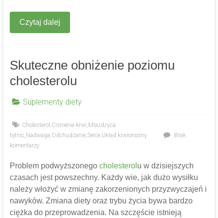
Czytaj dalej
Skuteczne obniżenie poziomu
cholesterolu
Suplementy diety
Cholesterol
,
Ciśnienie krwi
,
MIażdżyca
tętnic
,
Nadwaga
,
Odchudzanie
,
Serce
,
Układ krwionośny
Brak
komentarzy
Problem podwyższonego
cholesterol
u w dzisiejszych
czasach jest powszechny. Każdy wie, jak dużo wysiłku
należy włożyć w zmianę zakorzenionych przyzwyczajeń i
nawyków. Zmiana diety oraz trybu życia bywa bardzo
ciężka do przeprowadzenia. Na szczęście istnieją