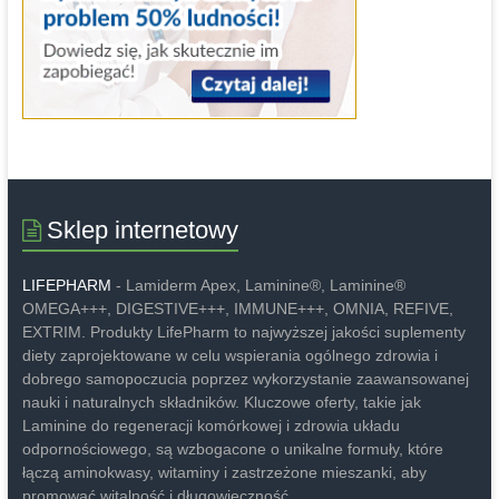
Sklep internetowy
LIFEPHARM
- Lamiderm Apex, Laminine®, Laminine®
OMEGA+++, DIGESTIVE+++, IMMUNE+++, OMNIA, REFIVE,
EXTRIM. Produkty LifePharm to najwyższej jakości suplementy
diety zaprojektowane w celu wspierania ogólnego zdrowia i
dobrego samopoczucia poprzez wykorzystanie zaawansowanej
nauki i naturalnych składników. Kluczowe oferty, takie jak
Laminine do regeneracji komórkowej i zdrowia układu
odpornościowego, są wzbogacone o unikalne formuły, które
łączą aminokwasy, witaminy i zastrzeżone mieszanki, aby
promować witalność i długowieczność.