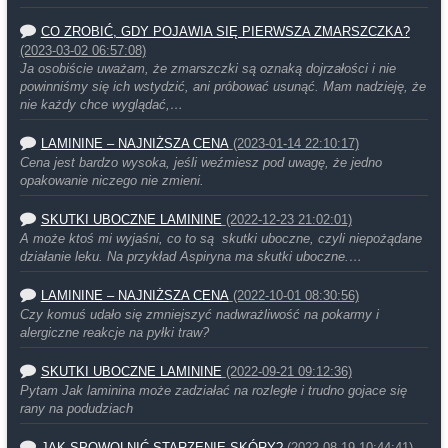
CO ZROBIĆ, GDY POJAWIA SIĘ PIERWSZA ZMARSZCZKA?
(2023-03-02 06:57:08)
Ja osobiście uważam, że zmarszczki są oznaką dojrzałości i nie
powinniśmy się ich wstydzić, ani próbować usunąć. Mam nadzieję, że
nie każdy chce wyglądać,…
LAMININE – NAJNIŻSZA CENA
(2023-01-14 22:10:17)
Cena jest bardzo wysoka, jeśli weźmiesz pod uwagę, że jedno
opakowanie niczego nie zmieni.
SKUTKI UBOCZNE LAMININE
(2022-12-23 21:02:01)
A może ktoś mi wyjaśni, co to są skutki uboczne, czyli niepożądane
działanie leku. Na przykład Aspiryna ma skutki uboczne.…
LAMININE – NAJNIŻSZA CENA
(2022-10-01 08:30:56)
Czy komuś udało się zmniejszyć nadwrażliwość na pokarmy i
alergiczne reakcje na pyłki traw?
SKUTKI UBOCZNE LAMININE
(2022-09-21 09:12:36)
Pytam Jak laminina może zadziałać na rozległe i trudno gojace się
rany na podudziach