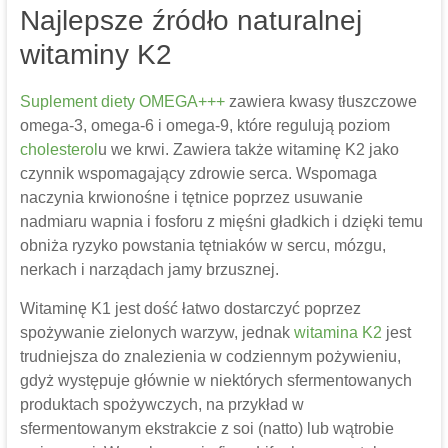
Najlepsze źródło naturalnej
witaminy K2
Suplement diety
OMEGA+++
zawiera kwasy tłuszczowe
omega-3, omega-6 i omega-9, które regulują poziom
cholesterol
u we krwi. Zawiera także witaminę K2 jako
czynnik wspomagający zdrowie serca. Wspomaga
naczynia krwionośne i tętnice poprzez usuwanie
nadmiaru wapnia i fosforu z mięśni gładkich i dzięki temu
obniża ryzyko powstania tętniaków w sercu, mózgu,
nerkach i narządach jamy brzusznej.
Witaminę K1 jest dość łatwo dostarczyć poprzez
spożywanie zielonych warzyw, jednak
witamina K2
jest
trudniejsza do znalezienia w codziennym pożywieniu,
gdyż występuje głównie w niektórych sfermentowanych
produktach spożywczych, na przykład w
sfermentowanym ekstrakcie z soi (natto) lub wątrobie