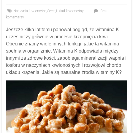
Naczynia krwionośne
,
Serce
,
Układ krwionośny
Brak
komentarzy
Jeszcze kilka lat temu panował pogląd, że witamina K
uczestniczy głównie w procesie krzepnięcia krwi.
Obecnie znamy wiele innych funkcji, jakie ta witamina
spełnia w organizmie. Witamina K odpowiada między
innymi za zdrowe kości, zapobiega mineralizacji wapnia i
fosforu w naczyniach krwionośnych i rozwojowi chorób
układu krążenia. Jakie są naturalne źródła witaminy K?