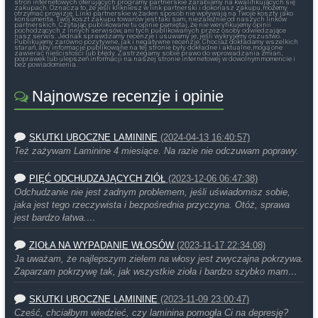
stron internetowych oferujących programy partnerskie zarabiamy na kwalifikujących się
zakupach. Oznacza to, że jeśli klikniesz w link partnerski i dokonasz zakupu, możemy
otrzymać prowizję. Linki partnerskie w żaden sposób nie wpływają na Twoje koszty jako
konsumenta. Twój koszt zakupu towarów jest taki sam, niezależnie od naszych linków
partnerskich. Czytając publikowane tu opinie pamiętaj, że nie weryfikujemy opinii
pochodzących z innych serwisów, ani tych publikowanych przez osoby odwiedzające
nasz serwis. Jednak sprawdzamy recenzje i usuwamy je, jeśli wykryjemy oszustwo.
Publikujemy zarówno pozytywne, jak i negatywne recenzje. Chociaż dokładamy wszelkich
starań, aby informacje publikowane na tej stronie były dokładne i aktualne, mogą one
zawierać nieścisłości lub błędy. Zastrzegamy sobie prawo do wprowadzania zmian,
poprawek lub ulepszeń informacji na naszej stronie internetowej w dowolnym momencie i
bez powiadomienia.
Najnowsze recenzje i opinie
SKUTKI UBOCZNE LAMININE
(2024-04-13 16:40:57)
Też zażywam Laminine 4 miesiące. Na razie nie odczuwam poprawy.
PIĘĆ ODCHUDZAJĄCYCH ZIÓŁ
(2023-12-06 06:47:38)
Odchudzanie nie jest żadnym problemem, jeśli uświadomisz sobie,
jaka jest tego rzeczywista i bezpośrednia przyczyna. Otóż, sprawa
jest bardzo łatwa.…
ZIOŁA NA WYPADANIE WŁOSÓW
(2023-11-17 22:34:08)
Ja uważam, że najlepszym zielem na włosy jest zwyczajna pokrzywa.
Zaparzam pokrzywę tak, jak wszystkie zioła i bardzo szybko mam…
SKUTKI UBOCZNE LAMININE
(2023-11-09 23:00:47)
Cześć, chciałbym wiedzieć, czy laminina pomogła Ci na depresję?