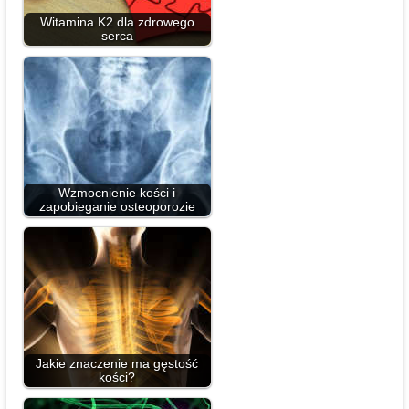
Witamina K2 dla zdrowego
serca
Wzmocnienie kości i
zapobieganie osteoporozie
Jakie znaczenie ma gęstość
kości?