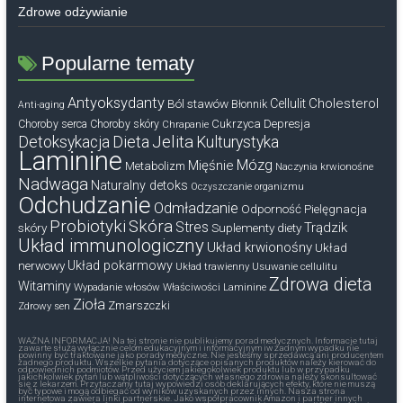
Zdrowe odżywianie
Popularne tematy
Antyoksydanty
Cholesterol
Ból stawów
Cellulit
Błonnik
Anti-aging
Cukrzyca
Depresja
Choroby serca
Choroby skóry
Chrapanie
Dieta
Jelita
Detoksykacja
Kulturystyka
Laminine
Mózg
Mięśnie
Metabolizm
Naczynia krwionośne
Nadwaga
Naturalny detoks
Oczyszczanie organizmu
Odchudzanie
Odmładzanie
Odporność
Pielęgnacja
Probiotyki
Skóra
Stres
Trądzik
skóry
Suplementy diety
Układ immunologiczny
Układ krwionośny
Układ
nerwowy
Układ pokarmowy
Układ trawienny
Usuwanie cellulitu
Zdrowa dieta
Witaminy
Wypadanie włosów
Właściwości Laminine
Zioła
Zmarszczki
Zdrowy sen
WAŻNA INFORMACJA! Na tej stronie nie publikujemy porad medycznych. Informacje tutaj
zawarte służą wyłącznie celom edukacyjnym i informacyjnym iw żadnym wypadku nie
powinny być traktowane jako porady medyczne. Nie jesteśmy sprzedawcą ani producentem
żadnego produktu. Wszelkie pytania dotyczące opisanych produktów należy kierować do
odpowiednich podmiotów. Przed użyciem jakiegokolwiek produktu lub w przypadku
jakichkolwiek pytań lub wątpliwości dotyczących własnego zdrowia należy skonsultować
się z lekarzem. Przytaczamy tutaj wypowiedzi osób deklarujących efekty, które nie muszą
być typowe i mogą odbiegać od wyników uzyskanych przez innych. Nasza strona
internetowa zawiera linki partnerskie. Jako współpracownik Amazon i partner innych