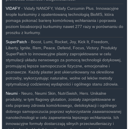
VIDAFY
- Vidafy NANOFY, Vidafy Curcumin Plus. Innowacyjne
krople kurkuminy z opatentowaną technologią BioMS, która
pomaga pokonać barierę komórkową wchłaniania i poprawia
poziom bioabsorpcji kurkuminy nawet 277 razy w porównaniu do
proszku z kurkumy.
SuperPatch
- Boost, Lumi, Rocket, Joy, Kick It, Freedom,
Liberty, Ignite, Rem, Peace, Defend, Focus, Victory. Produkty
SuperPatch to innowacyjne plastry zaprojektowane w celu
stymulacji układu nerwowego za pomocą technologii dotykowej,
promującej lepsze samopoczucie fizyczne, emocjonalne i
poznawcze. Każdy plaster jest ukierunkowany na określone
potrzeby, wykorzystując naturalne, wolne od leków metody
optymalizacji codziennej wydajności i ogólnego stanu zdrowia.
Neumi
- Neuro, Neumi Skin, NutriSwish, Hers. Unikalne
produkty, w tym flagowy glutation, zostały zaprojektowane w
celu poprawy zdrowia komórkowego, detoksykacji i ogólnego
dobrego samopoczucia poprzez wykorzystanie zaawansowanej
nanotechnologii w celu zapewnienia lepszego wchłaniania. Ich
innowacyjne formuły dostarczają silnych przeciwutleniaczy i