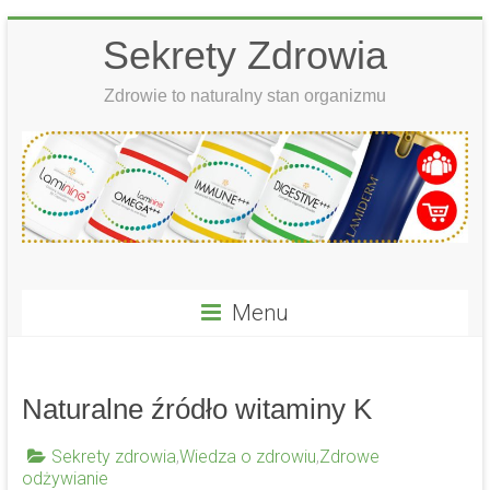
Skip
Sekrety Zdrowia
to
content
Zdrowie to naturalny stan organizmu
Menu
Naturalne źródło witaminy K
Sekrety zdrowia
,
Wiedza o zdrowiu
,
Zdrowe
odżywianie