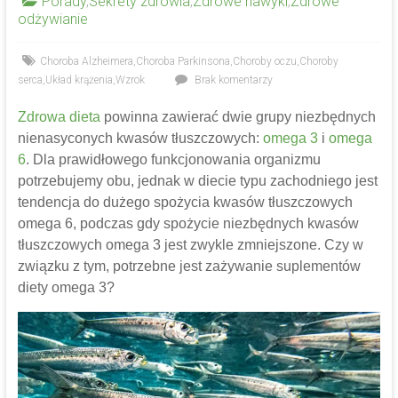
Porady
,
Sekrety zdrowia
,
Zdrowe nawyki
,
Zdrowe
odżywianie
Choroba Alzheimera
,
Choroba Parkinsona
,
Choroby oczu
,
Choroby
serca
,
Układ krążenia
,
Wzrok
Brak komentarzy
Zdrowa dieta
powinna zawierać dwie grupy niezbędnych
nienasyconych kwasów tłuszczowych:
omega 3
i
omega
6
. Dla prawidłowego funkcjonowania organizmu
potrzebujemy obu, jednak w diecie typu zachodniego jest
tendencja do dużego spożycia kwasów tłuszczowych
omega 6, podczas gdy spożycie niezbędnych kwasów
tłuszczowych omega 3 jest zwykle zmniejszone. Czy w
związku z tym, potrzebne jest zażywanie suplementów
diety omega 3?