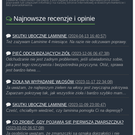
zawierać nieścisłości lub błędy. Zastrzegamy sobie prawo do wprowadzania zmian,
poprawek lub ulepszeń informacji na naszej stronie internetowej w dowolnym momencie i
bez powiadomienia.
Najnowsze recenzje i opinie
SKUTKI UBOCZNE LAMININE
(2024-04-13 16:40:57)
Też zażywam Laminine 4 miesiące. Na razie nie odczuwam poprawy.
PIĘĆ ODCHUDZAJĄCYCH ZIÓŁ
(2023-12-06 06:47:38)
Odchudzanie nie jest żadnym problemem, jeśli uświadomisz sobie,
jaka jest tego rzeczywista i bezpośrednia przyczyna. Otóż, sprawa
jest bardzo łatwa.…
ZIOŁA NA WYPADANIE WŁOSÓW
(2023-11-17 22:34:08)
Ja uważam, że najlepszym zielem na włosy jest zwyczajna pokrzywa.
Zaparzam pokrzywę tak, jak wszystkie zioła i bardzo szybko mam…
SKUTKI UBOCZNE LAMININE
(2023-11-09 23:00:47)
Cześć, chciałbym wiedzieć, czy laminina pomogła Ci na depresję?
CO ZROBIĆ, GDY POJAWIA SIĘ PIERWSZA ZMARSZCZKA?
(2023-03-02 06:57:08)
Ja osobiście uważam, że zmarszczki są oznaką dojrzałości i nie