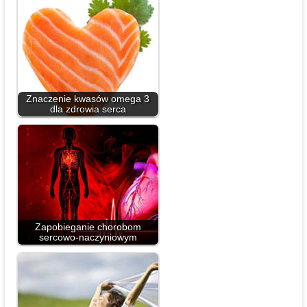
Znaczenie kwasów omega 3
dla zdrowia serca
Zapobieganie chorobom
sercowo-naczyniowym