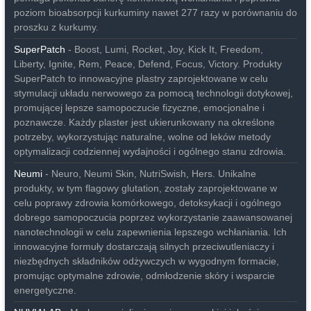
poziom bioabsorpcji kurkuminy nawet 277 razy w porównaniu do
proszku z kurkumy.
SuperPatch
- Boost, Lumi, Rocket, Joy, Kick It, Freedom,
Liberty, Ignite, Rem, Peace, Defend, Focus, Victory. Produkty
SuperPatch to innowacyjne plastry zaprojektowane w celu
stymulacji układu nerwowego za pomocą technologii dotykowej,
promującej lepsze samopoczucie fizyczne, emocjonalne i
poznawcze. Każdy plaster jest ukierunkowany na określone
potrzeby, wykorzystując naturalne, wolne od leków metody
optymalizacji codziennej wydajności i ogólnego stanu zdrowia.
Neumi
- Neuro, Neumi Skin, NutriSwish, Hers. Unikalne
produkty, w tym flagowy glutation, zostały zaprojektowane w
celu poprawy zdrowia komórkowego, detoksykacji i ogólnego
dobrego samopoczucia poprzez wykorzystanie zaawansowanej
nanotechnologii w celu zapewnienia lepszego wchłaniania. Ich
innowacyjne formuły dostarczają silnych przeciwutleniaczy i
niezbędnych składników odżywczych w wygodnym formacie,
promując optymalne zdrowie, odmłodzenie skóry i wsparcie
energetyczne.