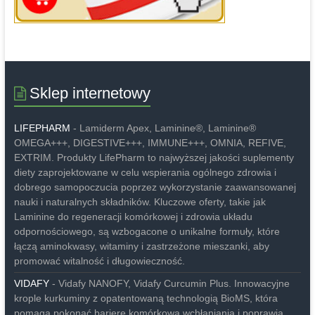
Sklep internetowy
LIFEPHARM
- Lamiderm Apex, Laminine®, Laminine®
OMEGA+++, DIGESTIVE+++, IMMUNE+++, OMNIA, REFIVE,
EXTRIM. Produkty LifePharm to najwyższej jakości suplementy
diety zaprojektowane w celu wspierania ogólnego zdrowia i
dobrego samopoczucia poprzez wykorzystanie zaawansowanej
nauki i naturalnych składników. Kluczowe oferty, takie jak
Laminine do regeneracji komórkowej i zdrowia układu
odpornościowego, są wzbogacone o unikalne formuły, które
łączą aminokwasy, witaminy i zastrzeżone mieszanki, aby
promować witalność i długowieczność.
VIDAFY
- Vidafy NANOFY, Vidafy Curcumin Plus. Innowacyjne
krople kurkuminy z opatentowaną technologią BioMS, która
pomaga pokonać barierę komórkową wchłaniania i poprawia