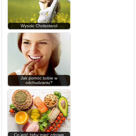
Wysoki Cholesterol
Jak pomóc sobie w
odchudzaniu?
Co jeść żeby mieć zdrowe