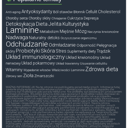
Antyoksydanty
Cholesterol
Ból stawów
Cellulit
Błonnik
Anti-aging
Cukrzyca
Depresja
Choroby serca
Choroby skóry
Chrapanie
Dieta
Jelita
Detoksykacja
Kulturystyka
Laminine
Mózg
Mięśnie
Metabolizm
Naczynia krwionośne
Nadwaga
Naturalny detoks
Oczyszczanie organizmu
Odchudzanie
Odmładzanie
Odporność
Pielęgnacja
Probiotyki
Skóra
Stres
Trądzik
skóry
Suplementy diety
Układ immunologiczny
Układ krwionośny
Układ
nerwowy
Układ pokarmowy
Układ trawienny
Usuwanie cellulitu
Zdrowa dieta
Witaminy
Wypadanie włosów
Właściwości Laminine
Zioła
Zmarszczki
Zdrowy sen
WAŻNA INFORMACJA! Na tej stronie nie publikujemy porad medycznych. Informacje tutaj
zawarte służą wyłącznie celom edukacyjnym i informacyjnym iw żadnym wypadku nie
powinny być traktowane jako porady medyczne. Nie jesteśmy sprzedawcą ani producentem
żadnego produktu. Wszelkie pytania dotyczące opisanych produktów należy kierować do
odpowiednich podmiotów. Przed użyciem jakiegokolwiek produktu lub w przypadku
jakichkolwiek pytań lub wątpliwości dotyczących własnego zdrowia należy skonsultować
się z lekarzem. Przytaczamy tutaj wypowiedzi osób deklarujących efekty, które nie muszą
być typowe i mogą odbiegać od wyników uzyskanych przez innych. Nasza strona
internetowa zawiera linki partnerskie. Jako współpracownik Amazon i partner innych
stron internetowych oferujących programy partnerskie zarabiamy na kwalifikujących się
zakupach. Oznacza to, że jeśli klikniesz w link partnerski i dokonasz zakupu, możemy
otrzymać prowizję. Linki partnerskie w żaden sposób nie wpływają na Twoje koszty jako
konsumenta. Twój koszt zakupu towarów jest taki sam, niezależnie od naszych linków
partnerskich. Czytając publikowane tu opinie pamiętaj, że nie weryfikujemy opinii
pochodzących z innych serwisów, ani tych publikowanych przez osoby odwiedzające
nasz serwis. Jednak sprawdzamy recenzje i usuwamy je, jeśli wykryjemy oszustwo.
Publikujemy zarówno pozytywne, jak i negatywne recenzje. Chociaż dokładamy wszelkich
starań, aby informacje publikowane na tej stronie były dokładne i aktualne, mogą one