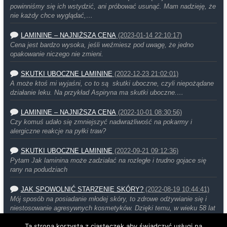
powinniśmy się ich wstydzić, ani próbować usunąć. Mam nadzieję, że
nie każdy chce wyglądać,…
LAMININE – NAJNIŻSZA CENA
(2023-01-14 22:10:17)
Cena jest bardzo wysoka, jeśli weźmiesz pod uwagę, że jedno
opakowanie niczego nie zmieni.
SKUTKI UBOCZNE LAMININE
(2022-12-23 21:02:01)
A może ktoś mi wyjaśni, co to są skutki uboczne, czyli niepożądane
działanie leku. Na przykład Aspiryna ma skutki uboczne.…
LAMININE – NAJNIŻSZA CENA
(2022-10-01 08:30:56)
Czy komuś udało się zmniejszyć nadwrażliwość na pokarmy i
alergiczne reakcje na pyłki traw?
SKUTKI UBOCZNE LAMININE
(2022-09-21 09:12:36)
Pytam Jak laminina może zadziałać na rozległe i trudno gojace się
rany na podudziach
JAK SPOWOLNIĆ STARZENIE SKÓRY?
(2022-08-19 10:44:41)
Mój sposób na posiadanie młodej skóry, to zdrowe odżywianie się i
niestosowanie agresywnych kosmetyków. Dzięki temu, w wieku 58 lat
moja…
Ta strona korzysta z ciasteczek aby świadczyć usługi na